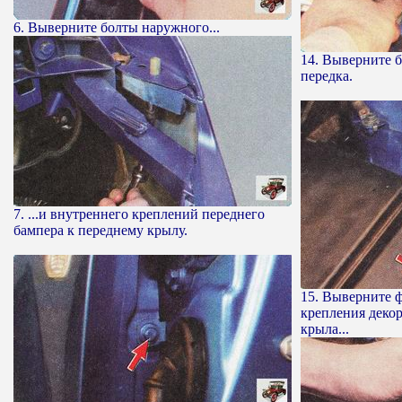
6. Выверните болты наружного...
14. Выверните 
передка.
7. ...и внутреннего креплений переднего
бампера к переднему крылу.
15. Выверните 
крепления деко
крыла...