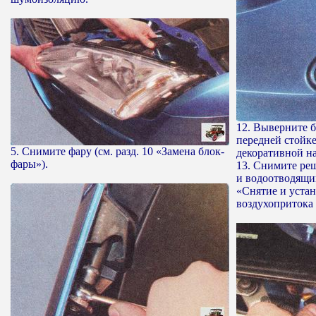
12. Выверните б
передней стойк
5. Снимите фару (см. разд. 10 «Замена блок-
декоративной н
фары»).
13. Снимите ре
и водоотводящий
«Снятие и устан
воздухопритока