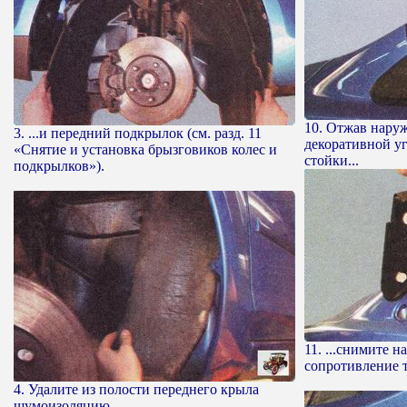
10. Отжав нару
3. ...и передний подкрылок (см. разд. 11
декоративной у
«Снятие и установка брызговиков колес и
стойки...
подкрылков»).
11. ...снимите н
сопротивление т
4. Удалите из полости переднего крыла
шумоизоляцию.