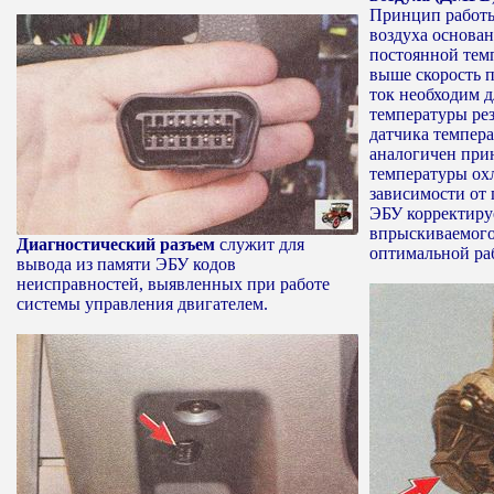
Принцип работы
воздуха основа
постоянной тем
выше скорость п
ток необходим 
температуры ре
датчика темпер
аналогичен при
температуры ох
зависимости от 
ЭБУ корректируе
впрыскиваемого
Диагностический разъем
служит для
оптимальной ра
вывода из памяти ЭБУ кодов
неисправностей, выявленных при работе
системы управления двигателем.