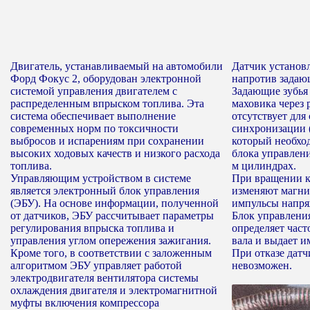
Двигатель, устанавливаемый на автомобили
Датчик установл
Форд Фокус 2, оборудован электронной
напротив задающ
системой управления двигателем с
Задающие зубья
распределенным впрыском топлива. Эта
маховика через 
система обеспечивает выполнение
отсутствует для
современных норм по токсичности
синхронизации 
выбросов и испарениям при сохранении
который необхо
высоких ходовых качеств и низкого расхода
блока управлени
топлива.
м цилиндрах.
Управляющим устройством в системе
При вращении к
является электронный блок управления
изменяют магнит
(ЭБУ). На основе информации, полученной
импульсы напря
от датчиков, ЭБУ рассчитывает параметры
Блок управлени
регулирования впрыска топлива и
определяет част
управления углом опережения зажигания.
вала и выдает и
Кроме того, в соответствии с заложенным
При отказе датч
алгоритмом ЭБУ управляет работой
невозможен.
электродвигателя вентилятора системы
охлаждения двигателя и электромагнитной
муфты включения компрессора