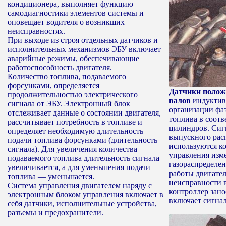
кондиционера, выполняет функцию
самодиагностики элементов системы и
оповещает водителя о возникших
неисправностях.
При выходе из строя отдельных датчиков и
исполнительных механизмов ЭБУ включает
аварийные режимы, обеспечивающие
работоспособность двигателя.
Количество топлива, подаваемого
форсунками, определяется
Датчики полож
продолжительностью электрического
валов
индуктивн
сигнала от ЭБУ. Электронный блок
организации фа
отслеживает данные о состоянии двигателя,
топлива в соотв
рассчитывает потребность в топливе и
цилиндров. Сиг
определяет необходимую длительность
выпускного рас
подачи топлива форсунками (длительность
используются к
сигнала). Для увеличения количества
управления изм
подаваемого топлива длительность сигнала
газораспределен
увеличивается, а для уменьшения подачи
работы двигате
топлива — уменьшается.
неисправности 
Система управления двигателем наряду с
контроллер зано
электронным блоком управления включает в
включает сигна
себя датчики, исполнительные устройства,
разъемы и предохранители.