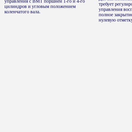
управления с ВМТ поршней 1-го и 4-го
требует регулир
цилиндров и угловым положением
управления восп
коленчатого вала.
полное закрытие
нулевую отметку