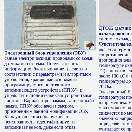
ДТОЖ (датчик
охлаждающей ж
системе охлажде
Чувствительным
является термис
Электронный блок управления (ЭБУ)
сопротивление к
связан электрическими проводами со всеми
пропорциональн
датчиками системы. Получая от них
температуре ох
информацию, блок выполняет расчеты в
°С) сопротивлен
соответствии с параметрами и алгоритмом
около 100 кОм,
управления, хранящимися в памяти
температуры до
программируемого постоянного
70 Ом.
запоминающего устройства (ППЗУ), и
Электронный бл
управляет исполнительными устройствами
температуры п
системы. Вариант программы, записанный в
напряжением. Н
память ППЗУ, обозначен номером,
максимально на
присвоенным данной модификации ЭБУ.
снижается по ме
Блок управления обнаруживает
значению напря
неисправность, идентифицирует и
определяет темп
запоминает ее код, даже если отказ
учитывает ее пр