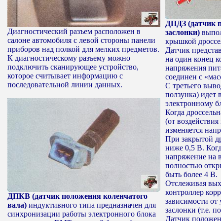
ДПДЗ (датчик 
Диагностический разъем расположен в
заслонки)
выпол
салоне автомобиля с левой стороны панели
крышкой дроссе
приборов над полкой для мелких предметов.
Датчик предста
К диагностическому разъему можно
на один конец к
подключить сканирующее устройство,
напряжения пита
которое считывает информацию с
соединен с «мас
последовательной линии данных.
С третьего выво
ползунка) идет 
электронному б
Когда дроссельн
(от воздействия
изменяется напр
При закрытой д
ниже 0,5 В. Ког
напряжение на в
полностью откр
быть более 4 В.
Отслеживая вых
контроллер корр
ДПКВ (датчик положения коленчатого
зависимости от 
вала)
индуктивного типа предназначен для
заслонки (т.е. 
синхронизации работы электронного блока
Датчик положен