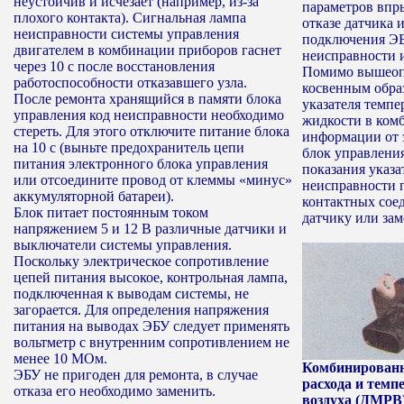
неустойчив и исчезает (например, из-за
параметров впр
плохого контакта). Сигнальная лампа
отказе датчика 
неисправности системы управления
подключения ЭБ
двигателем в комбинации приборов гаснет
неисправности и
через 10 с после восстановления
Помимо вышеоп
работоспособности отказавшего узла.
косвенным обра
После ремонта хранящийся в памяти блока
указателя темп
управления код неисправности необходимо
жидкости в ком
стереть. Для этого отключите питание блока
информации от 
на 10 с (выньте предохранитель цепи
блок управлени
питания электронного блока управления
показания указа
или отсоедините провод от клеммы «минус»
неисправности 
аккумуляторной батареи).
контактных сое
Блок питает постоянным током
датчику или зам
напряжением 5 и 12 В различные датчики и
выключатели системы управления.
Поскольку электрическое сопротивление
цепей питания высокое, контрольная лампа,
подключенная к выводам системы, не
загорается. Для определения напряжения
питания на выводах ЭБУ следует применять
вольтметр с внутренним сопротивлением не
менее 10 МОм.
Комбинированн
ЭБУ не пригоден для ремонта, в случае
расхода и тем
отказа его необходимо заменить.
воздуха (ДМРВ)