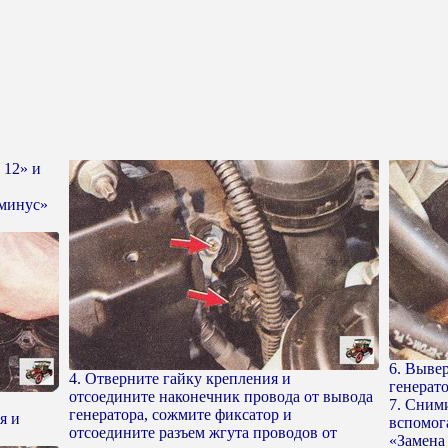
 12» и
«минус»
6. Выве
4. Отверните гайку крепления и
генерат
отсоедините наконечник провода от вывода
7. Сним
генератора, сожмите фиксатор и
я и
вспомога
отсоедините разъем жгута проводов от
«Замена