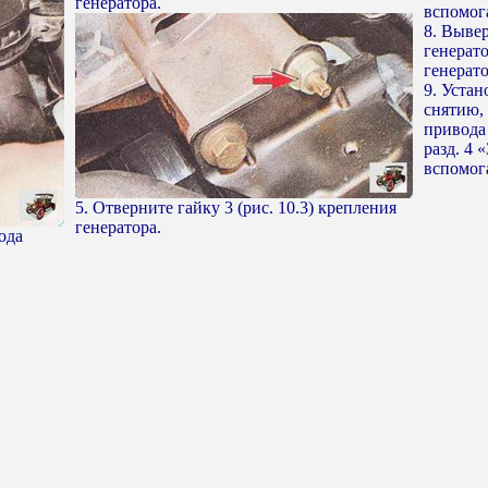
генератора.
вспомог
8. Выве
генерато
генерато
9. Устан
снятию,
привода
разд. 4 
вспомог
5. Отверните гайку 3 (рис. 10.3) крепления
генератора.
ода