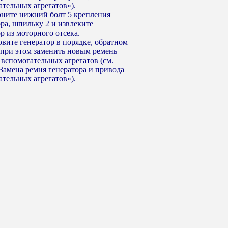
ательных агрегатов»).
рните нижний болт 5 крепления
ра, шпильку 2 и извлеките
р из моторного отсека.
овите генератор в порядке, обратном
 при этом заменить новым ремень
 вспомогательных агрегатов (см.
«Замена ремня генератора и привода
ательных агрегатов»).