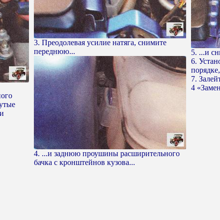
3. Преодолевая усилие натяга, снимите
переднюю...
5. ...и 
6. Уста
порядке
7. Залей
4 «Заме
ного
нутые
 и
4. ...и заднюю проушины расширительного
бачка с кронштейнов кузова...