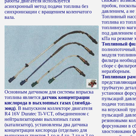
снижает возмож
работы двигателя используется
пробок, посколь
асинхронный метод подачи топлива без
давлением, а не
синхронизации с вращением коленчатого
Топливный насо
вала.
топлива из топл
топливную маги
под давлением 
кПа на режиме х
Топливный фи
полнопоточный,
модуля топливно
фильтра необход
сборе с фильтро
неразборным.
Топливная рам
представляющая
трубчатую детал
Основным датчиком для системы впрыска
установки форсу
топлива является
датчик концентрации
пульсаций давле
кислорода в выхлопных газах (лямбда-
подачи топлива 
зонд)
. В выпускном коллекторе двигателя
на впускной тр
R4 16V Duratec Ti-VCT, объединенном с
пульсаций давл
нейтрализаторами выхлопных газов
резиновыми коль
(катализатор), установлены два датчика
форсунками в сб
концентрации кислорода (отдельно для
хвостовиками ф
выпускных трактов 1-го и 4-го, 2-го и 3-го