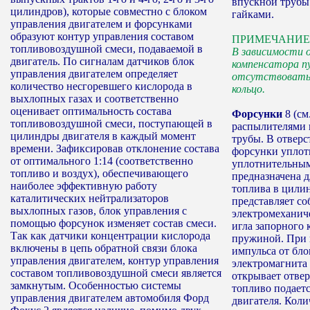
впускной трубы
цилиндров), которые совместно с блоком
гайками.
управления двигателем и форсунками
образуют контур управления составом
ПРИМЕЧАНИЕ
топливовоздушной смеси, подаваемой в
В зависимости 
двигатель. По сигналам датчиков блок
компенсатора п
управления двигателем определяет
отсутствовать
количество несгоревшего кислорода в
кольцо.
выхлопных газах и соответственно
оценивает оптимальность состава
Форсунки
8 (см
топливовоздушной смеси, поступающей в
распылителями 
цилиндры двигателя в каждый момент
трубы. В отвер
времени. Зафиксировав отклонение состава
форсунки упло
от оптимального 1:14 (соответственно
уплотнительным
топливо и воздух), обеспечивающего
предназначена 
наиболее эффективную работу
топлива в цилин
каталитических нейтрализаторов
представляет с
выхлопных газов, блок управления с
электромеханич
помощью форсунок изменяет состав смеси.
игла запорного 
Так как датчики концентрации кислорода
пружиной. При 
включены в цепь обратной связи блока
импульса от бло
управления двигателем, контур управления
электромагнита 
составом топливовоздушной смеси является
открывает отве
замкнутым. Особенностью системы
топливо подаетс
управления двигателем автомобиля Форд
двигателя. Коли