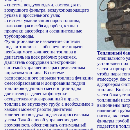
- система воздухоподачи, состоящая из
воздушного фильтра, воздухоподводящего
рукава и дроссельного узла;
- система улавливания паров топлива,
включающая в себя адсорбер, клапан
продувки адсорбера и соединительные
трубопроводы.
Функциональное назначение системы
подачи топлива — обеспечение подачи
необходимого количества топлива в
Топливный ба
двигатель на всех рабочих режимах.
специального у
Двигатель оборудован электронной
установлен под 
системой управления с распределенным
части и прикреп
впрыском топлива. В системе
чтобы пары топ
распределенного впрыска топлива функции
атмосферу, бак 
смесеобразования и дозирования подачи
адсорбером сис
топливовоздушной смеси в цилиндры
топлива. Во фла
двигателя разделены: форсунки
части бака уста
осуществляют дозированный впрыск
топливный насос
топлива во впускную трубу, а необходимое в
выполнены патр
каждый момент работы двигателя
наливной трубы
количество воздуха подается дроссельным
насоса, включа
узлом. Такой способ управления дает
фильтры грубой 
возможность обеспечивать оптимальный
подается в топ