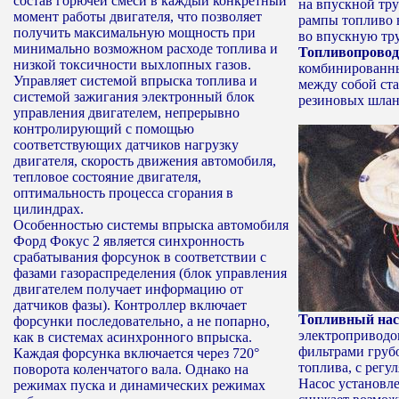
состав горючей смеси в каждый конкретный
на впускной тру
момент работы двигателя, что позволяет
рампы топливо 
получить максимальную мощность при
во впускную тру
минимально возможном расходе топлива и
Топливопрово
низкой токсичности выхлопных газов.
комбинированны
Управляет системой впрыска топлива и
между собой ст
системой зажигания электронный блок
резиновых шлан
управления двигателем, непрерывно
контролирующий с помощью
соответствующих датчиков нагрузку
двигателя, скорость движения автомобиля,
тепловое состояние двигателя,
оптимальность процесса сгорания в
цилиндрах.
Особенностью системы впрыска автомобиля
Форд Фокус 2 является синхронность
срабатывания форсунок в соответствии с
фазами газораспределения (блок управления
двигателем получает информацию от
датчиков фазы). Контроллер включает
Топливный нас
форсунки последовательно, а не попарно,
электроприводом
как в системах асинхронного впрыска.
фильтрами груб
Каждая форсунка включается через 720°
топлива, с регу
поворота коленчатого вала. Однако на
Насос установле
режимах пуска и динамических режимах