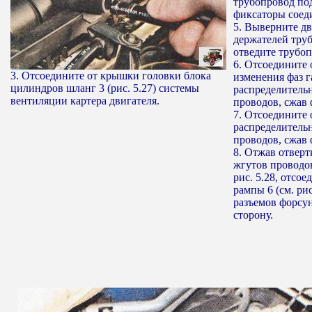
трубопровод под
фиксаторы соед
5. Выверните дв
держателей тру
отведите трубоп
6. Отсоедините 
3. Отсоедините от крышки головки блока
изменения фаз 
цилиндров шланг 3 (рис. 5.27) системы
распределительн
вентиляции картера двигателя.
проводов, сжав 
7. Отсоедините 
распределительн
проводов, сжав 
8. Отжав отвер
жгутов проводов
рис. 5.28, отсо
рампы 6 (см. рис
разъемов форсун
сторону.