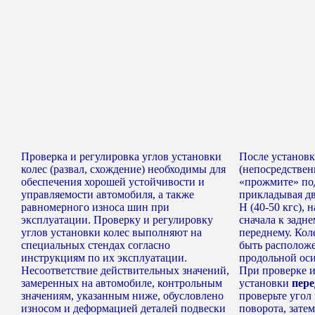
Проверка и регулировка углов установки
После установк
колес (развал, схождение) необходимы для
(непосредствен
обеспечения хорошей устойчивости и
«прожмите» по
управляемости автомобиля, а также
прикладывая дв
равномерного износа шин при
Н (40-50 кгс), 
эксплуатации. Проверку и регулировку
сначала к задне
углов установки колес выполняют на
переднему. Кол
специальных стендах согласно
быть располож
инструкциям по их эксплуатации.
продольной оси
Несоответствие действительных значений,
При проверке и
замеренных на автомобиле, контрольным
установки
пере
значениям, указанным ниже, обусловлено
проверьте угол
износом и деформацией деталей подвески
поворота, затем