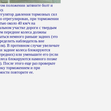
 этом положении затяните болт и
ку.
регулятор давления тормозных сил
о отрегулирован, при торможении
тью около 40 км/ч на
альном участке дороги с твердым
м передние колеса должны
аться немного раньше задних (это
ределить наблюдатель вне
ля). В противном случае увеличьте
ли задние колеса блокируются
ередних) или уменьшите его (если
олеса блокируются намного позже
. После этого еще раз проверьте
вку торможением и при
мости повторите ее.