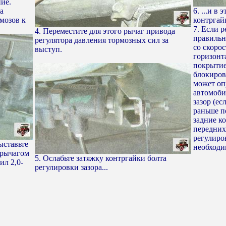
ие.
а
6. ...и в
мозов к
контргай
7. Если 
4. Переместите для этого рычаг привода
правильн
регулятора давления тормозных сил за
со скорос
выступ.
горизонт
покрытие
блокиров
может оп
автомоби
зазор (ес
раньше п
задние к
передних)
регулиро
ыставьте
необходи
 рычагом
5. Ослабьте затяжку контргайки болта
ил 2,0-
регулировки зазора...