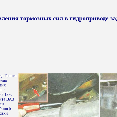
вления тормозных сил в гидроприводе за
да Гранта
ения
них
а с
на 13».
анта ВАЗ
те»
биля (с
новки