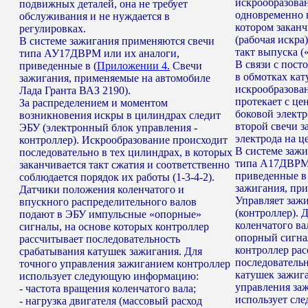
искрообразова
подвижных деталей, она не требует
одновременно в
обслуживания и не нуждается в
котором заканч
регулировках.
(рабочая искра
В системе зажигания применяются свечи
такт выпуска (
типа АУ17ДВРМ или их аналоги,
В связи с пос
приведенные в (
Приложении 4.
Свечи
в обмотках кат
зажигания, применяемые на автомобиле
искрообразован
Лада Гранта ВАЗ 2190).
протекает с це
За распределением и моментом
боковой электр
возникновения искры в цилиндрах следит
второй свечи з
ЭБУ (электронный блок управления -
электрода на ц
контроллер). Искрообразование происходит
В системе заж
последовательно в тех цилиндрах, в которых
типа А17ДВРМ 
заканчивается такт сжатия и соответственно
приведенные в 
соблюдается порядок их работы (1-3-4-2).
зажигания, при
Датчики положения коленчатого и
Управляет заж
впускного распределительного валов
(контроллер). 
подают в ЭБУ импульсные «опорные»
коленчатого ва
сигналы, на основе которых контроллер
опорный сигнал
рассчитывает последовательность
контроллер ра
срабатывания катушек зажигания. Для
последователь
точного управления зажиганием контроллер
катушек зажига
использует следующую информацию:
управления за
- частота вращения коленчатого вала;
использует с
- нагрузка двигателя (массовый расход