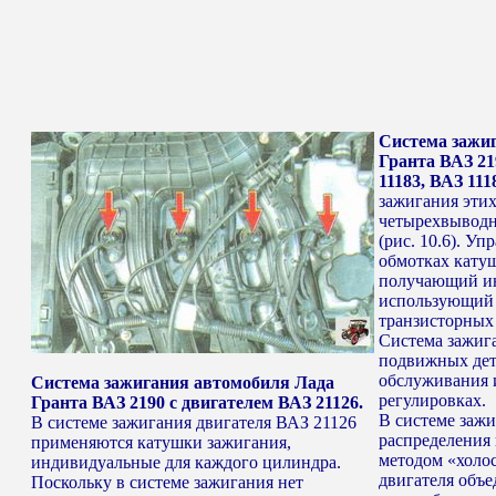
Система зажи
Гранта ВАЗ 21
11183, ВАЗ 111
зажигания этих
четырехвыводн
(рис. 10.6). У
обмотках катуш
получающий ин
использующий
транзисторных
Система зажиг
подвижных дета
обслуживания и
Система зажигания автомобиля Лада
регулировках.
Гранта ВАЗ 2190 с двигателем ВАЗ 21126.
В системе зажи
В системе зажигания двигателя ВАЗ 21126
распределения
применяются катушки зажигания,
методом «холо
индивидуальные для каждого цилиндра.
двигателя объе
Поскольку в системе зажигания нет