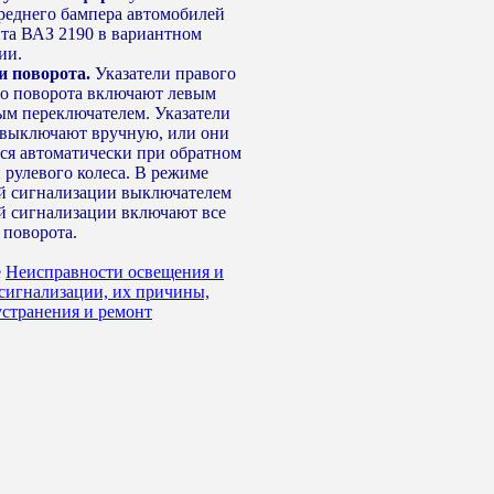
реднего бампера автомобилей
нта ВАЗ 2190 в вариантном
ии.
и поворота.
Указатели правого
го поворота включают левым
ым переключателем. Указатели
 выключают вручную, или они
ся автоматически при обратном
 рулевого колеса. В режиме
й сигнализации выключателем
й сигнализации включают все
 поворота.
е
Неисправности освещения и
 сигнализации, их причины,
устранения и ремонт