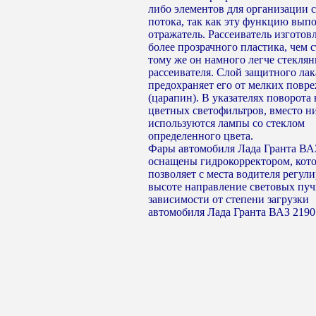
либо элементов для организации 
потока, так как эту функцию вып
отражатель. Рассеиватель изготов
более прозрачного пластика, чем с
тому же он намного легче стекля
рассеивателя. Слой защитного лак
предохраняет его от мелких повр
(царапин). В указателях поворота 
цветных светофильтров, вместо н
используются лампы со стеклом
определенного цвета.
Фары автомобиля Лада Гранта ВА
оснащены гидрокорректором, кот
позволяет с места водителя регул
высоте направление световых пуч
зависимости от степени загрузки
автомобиля Лада Гранта ВАЗ 2190