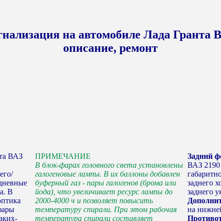
гнализация на автомобиле Лада Гранта В
описание, ремонт
та ВАЗ
ПРИМЕЧАНИЕ
Задний ф
В блок-фарах головного света установлены
ВАЗ 2190
его/
галогеновые лампы. В их баллоны добавлен
габаритно
 дневные
буферный газ - пары галогенов (брома или
заднего х
а. В
йода), что увеличивает ресурс лампы до
заднего у
оптика
2000-4000 ч и позволяет повысить
Дополнит
фары
температуру спирали. При этом рабочая
на нижней
аких-
температура спирали составляет
Противо