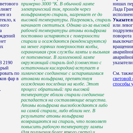
светового
примерно 3000 °К. В обычной лампе
нишах пе
олняет
электрический ток, проходя через
Лада Гра
лен из
вольфрамовую спираль, нагревает ее до
исполнен
текло, к
высокой температуры. Нагреваясь, спираль
Указател
нного
начинает светиться. Однако из-за высокой
или лево
а
рабочей температуры атомы вольфрама
подрулев
еждений
постоянно испаряются с поверхности
поворота
нет
спирали и осаждаются (конденсируются)
выключат
их
на менее горячих поверхностях колбы,
вращении
ограничивая срок службы лампы и вызывая
аварийно
ее потемнение. В галогеновой лампе
аварийно
З 2190
окружающий спираль йод (совместно с
указатели
орый
остаточным кислородом) вступает в
ировать по
химическое соединение с испарившимися
См. такж
ков фар в
атомами вольфрама, препятствуя
световой
осаждению последних на колбе. Этот
способы 
.
процесс обратимый: при высокой
температуре вблизи спирали соединение
распадается на составляющие вещества.
Атомы вольфрама высвобождаются либо
на самой спирали, либо вблизи нее. В
результате атомы вольфрама
возвращаются на спираль, что позволяет
повысить рабочую температуру лампы
(для получения более яркого света) и