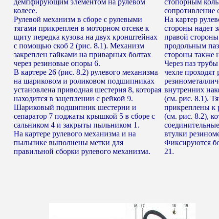
демпфирующим элементом на рулевом
стопорным коль
колесе.
сопротивление 
Рулевой механизм в сборе с рулевыми
На картер рулев
тягами прикреплен в моторном отсеке к
стороны надет з
щиту передка кузова на двух кронштейнах
правой стороны 
с помощью скоб 2 (рис. 8.1). Механизм
продольным пазо
закреплен гайками на приварных болтах
стороны также 
через резиновые опоры 6.
Через паз трубы
В картере 26 (рис. 8.2) рулевого механизма
чехле проходят
на шариковом и роликовом подшипниках
резинометаллич
установлена приводная шестерня 8, которая
внутренних нак
находится в зацеплении с рейкой 9.
(см. рис. 8.1). 
Шариковый подшипник шестерни и
прикреплены к 
сепаратор 7 поджаты крышкой 5 в сборе с
(см. рис. 8.2), 
сальником 4 и закрыты пыльником 1.
соединительные
На картере рулевого механизма и на
втулки резином
пыльнике выполнены метки для
Фиксируются бо
правильной сборки рулевого механизма.
21.