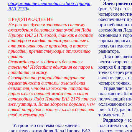
обслуживание автомобиля Лада Приора
Электровент
ВАЗ 2170
».
(рис. 5.18) с пл
четырехлопастн
ПРЕДУПРЕЖДЕНИЕ
обеспечивает пр
Не рекомендуется заполнять систему
при небольших 
охлаждения двигателя автомобиля Лада
автомобиля Лад
Приора ВАЗ 2170 водой, так как в состав
основном в горо
антифриза входят антикоррозионные и
горных дорогах,
антивспенивающие присадки, а также
воздуха недоста
присадки, препятствующие отложению
радиатора.
накипи.
Для повышения
Охлаждающая жидкость двигателя
вентилятор охла
токсична! Избегайте вдыхания ее паров и
кожухе 8 и прик
попадания на кожу.
точках через ре
Своевременно устраняйте нарушение
свою очередь, п
герметичности системы охлаждения
четырех точках.
двигателя, чтобы избежать попадания
Управляет эле
паров охлаждающей жидкости в салон
охлаждения блок
автомобиля Лада Приора ВАЗ 2170 при его
получающий ин
эксплуатации. Ваше здоровье дороже, чем
охлаждающей жид
новый патрубок системы охлаждения или
рис. 5.17), расп
тюбик герметика!
термостата 7.
Радиатор
4 (с
Устройство системы охлаждения
пластинчатый, 
двигателя автомобиля Лада Приора ВАЗ
пластмассовыми 