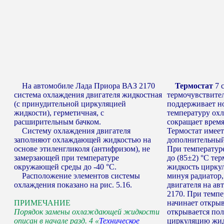
На автомобиле Лада Приора ВАЗ 2170
Термостат
7 
система охлаждения двигателя жидкостная
термочувствите
(с принудительной циркуляцией
поддерживает н
жидкости), герметичная, с
температуру ох
расширительным бачком.
сокращает время
Систему охлаждения двигателя
Термостат имеет
заполняют охлаждающей жидкостью на
дополнительный
основе этиленгликоля (антифризом), не
При температур
замерзающей при температуре
до (85±2) °С те
окружающей среды до -40 °С.
жидкость циркул
Расположение элементов системы
минуя радиатор,
охлаждения показано на рис. 5.16.
двигателя на а
2170. При темпе
ПРИМЕЧАНИЕ
начинает открыв
Порядок замены охлаждающей жидкости
открывается пол
описан в начале разд. 4 «
Техническое
циркуляцию жидк