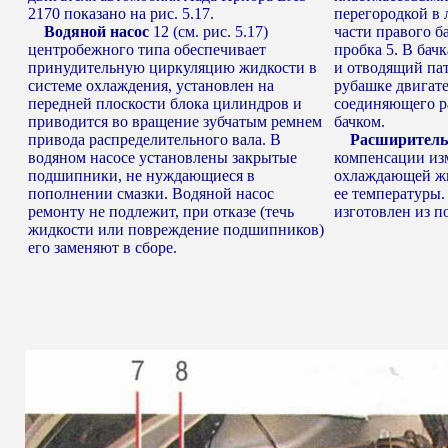
2170 показано на рис. 5.17.
перегородкой в 
Водяной насос
12 (см. рис. 5.17)
части правого б
центробежного типа обеспечивает
пробка 5. В ба
принудительную циркуляцию жидкости в
и отводящий па
системе охлаждения, установлен на
рубашке двигате
передней плоскости блока цилиндров и
соединяющего р
приводится во вращение зубчатым ремнем
бачком.
привода распределительного вала. В
Расширитель
водяном насосе установлены закрытые
компенсации из
подшипники, не нуждающиеся в
охлаждающей жи
пополнении смазки. Водяной насос
ее температуры
ремонту не подлежит, при отказе (течь
изготовлен из п
жидкости или повреждение подшипников)
его заменяют в сборе.