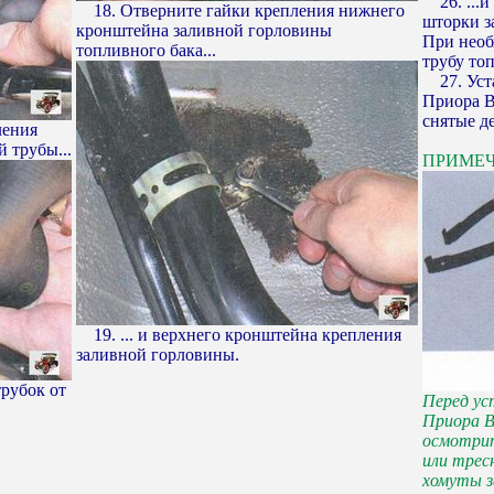
26. ...и
18. Отверните гайки крепления нижнего
шторки з
кронштейна заливной горловины
При необ
топливного бака...
трубу то
27. Уста
Приора В
снятые д
ления
 трубы...
ПРИМЕ
19. ... и верхнего кронштейна крепления
заливной горловины.
трубок от
Перед ус
Приора В
осмотрит
или трес
хомуты 