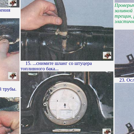
Проверьт
ления
заливной
трещин, 
эластичн
15. ...снимите шланг со штуцера
топливного бака...
23. Осла
й трубы.