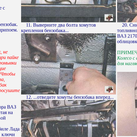
е с
,
ензобак.
11. Выверните два болта хомутов
20. Сни
припоем.
крепления бензобака...
топливно
ВАЗ 2170
облицовк
, не
ПРИМЕ
при пайке
Колесо с
промывки
для нагл
щие
. Чтобы
ва,
бак
просушите
12. ...отведите хомуты бензобака вперед...
ора ВАЗ
тая на
вой
биле Лада
: ключи