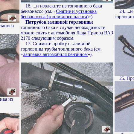
16. ...и извлеките из топливного бака
бензонасос (см. «
Снятие и установка
24. ...и
бензонасоса (топливного насоса)
»).
горловин
Патрубок заливной горловины
емного
топливного бака в случае необходимости
можно снять с автомобиля Лада Приора ВАЗ
2170 следующим образом.
17. Снимите пробку с заливной
горловины трубы топливного бака (см.
«
Заправка автомобиля бензином
»).
25. Пров
ива из