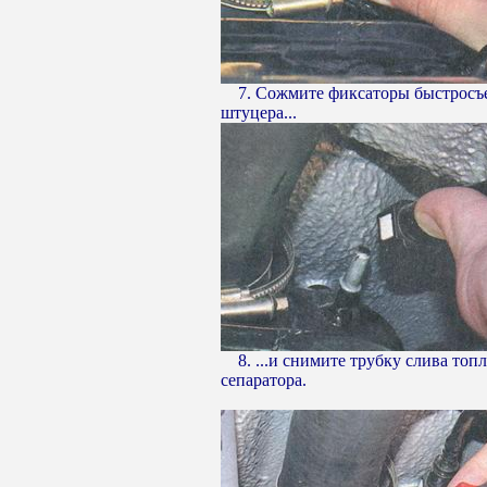
7. Сожмите фиксаторы быстросъ
штуцера...
8. ...и снимите трубку слива топл
сепаратора.