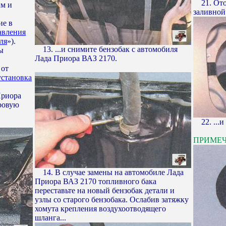
21. Отог
им и
заливной
ие в
авления
ля
»).
13. ...и снимите бензобак с автомобиля
ы
Лада Приора ВАЗ 2170.
 от
установка
Приора
ровую
22. ...и
ПРИМЕ
14. В случае замены на автомобиле Лада
Приора ВАЗ 2170 топливного бака
переставьте на новый бензобак детали и
узлы со старого бензобака. Ослабив затяжку
хомута крепления воздухоотводящего
шланга...