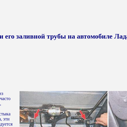
и его заливной трубы на автомобиле Ла
из
 часто
,
стыка
, эти
дуется