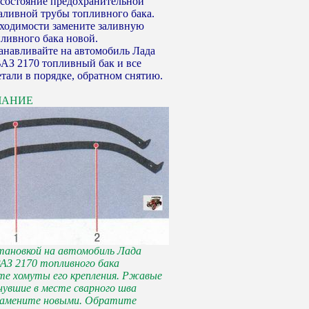
 состояние предохранительной
аливной трубы топливного бака.
ходимости замените заливную
пливного бака новой.
навливайте на автомобиль Лада
АЗ 2170 топливный бак и все
етали в порядке, обратном снятию.
ЧАНИЕ
тановкой на автомобиль Лада
АЗ 2170 топливного бака
е хомуты его крепления. Ржавые
нувшие в месте сварного шва
замените новыми. Обратите