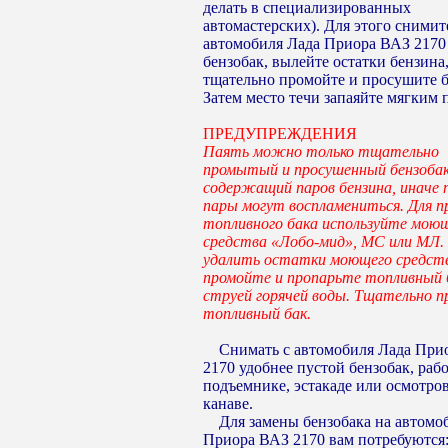
делать в специализированных
автомастерских). Для этого снимит
автомобиля Лада Приора ВАЗ 2170
бензобак, вылейте остатки бензина
тщательно промойте и просушите б
Затем место течи запаяйте мягким 
ПРЕДУПРЕЖДЕНИЯ
Паять можно только тщательно
промытый и просушенный бензобак
содержащий паров бензина, иначе 
пары могут воспламениться. Для 
топливного бака используйте мою
средства «Лобо-мид», МС или МЛ
удалить остатки моющего средст
промойте и пропарьте топливный 
струей горячей воды. Тщательно 
топливный бак.
Снимать с автомобиля Лада При
2170 удобнее пустой бензобак, рабо
подъемнике, эстакаде или осмотро
канаве.
Для замены бензобака на автомо
Приора ВАЗ 2170 вам потребуются