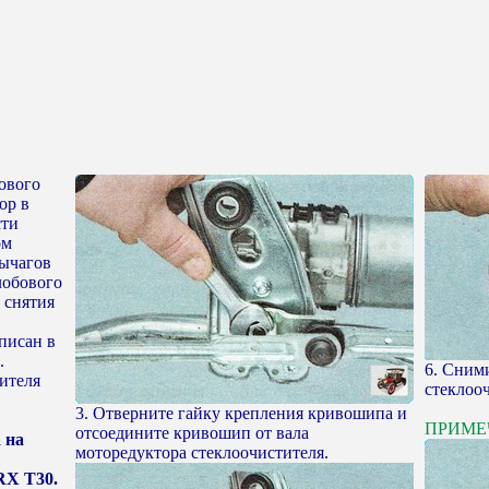
ового
ор в
сти
ом
рычагов
лобового
 снятия
писан в
.
6. Сним
ителя
стеклоо
3. Отверните гайку крепления кривошипа и
ПРИМЕ
отсоедините кривошип от вала
 на
моторедуктора стеклоочистителя.
RX Т30.