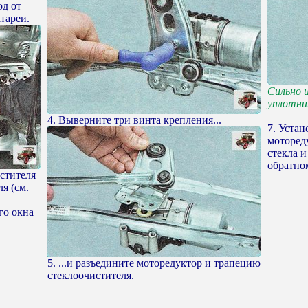
од от
тареи.
Сильно 
уплотни
4. Выверните три винта крепления...
7. Уста
моторед
стекла и
обратно
стителя
я (см.
го окна
5. ...и разъедините моторедуктор и трапецию
стеклоочистителя.