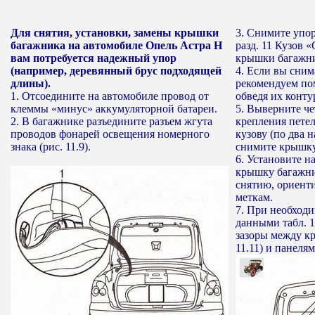
Для снятия, установки, замены крышки
3. Снимите упо
багажника на автомобиле Опель Астра Н
разд. 11 Кузов 
вам потребуется надежный упор
крышки багажни
(например, деревянный брус подходящей
4. Если вы сним
длины).
рекомендуем по
1. Отсоедините на автомобиле провод от
обведя их конт
клеммы «минус» аккумуляторной батареи.
5. Выверните чет
2. В багажнике разъедините разъем жгута
крепления пете
проводов фонарей освещения номерного
кузову (по два 
знака (рис. 11.9).
снимите крышку
6. Установите н
крышку багажни
снятию, ориент
меткам.
7. При необходи
данными табл. 1
зазоры между к
11.11) и панелям