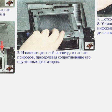
панели
е и
7. ...от
8. Уста
информа
детали в
5. Извлеките дисплей из гнезда в панели
приборов, преодолевая сопротивление его
пружинных фиксаторов.