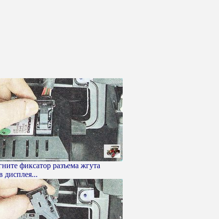
гните фиксатор разъема жгута
 дисплея...