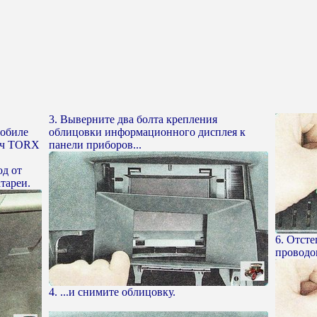
3. Выверните два болта крепления
мобиле
облицовки информационного дисплея к
люч TORX
панели приборов...
од от
тареи.
6. Отсте
проводов
4. ...и снимите облицовку.