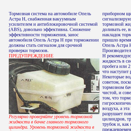
Тормозная система на автомобиле Опель
приборном щи
Астра Н, снабженная вакуумным
сигнализирую
усилителем и антиблокировочной системой
тормозной жид
(ABS), довольно эффективна. Снижение
доливать ее, 
эффективности торможения, занос
накладок торм
автомобиля Опель Астра Н при торможении
пришло время
должны стать сигналом для срочной
Опель Астра 
проверки тормозов.
Производител
ПРЕДУПРЕЖДЕНИЕ
Н рекомендую
жидкость в си
пробега или 2
что наступит 
Некоторые во
советом, поск
тормозном бач
чистой, и сов
том, что торм
гигроскопична
воздуха, а эта
разрушает по
Регулярно проверяйте уровень тормозной
цилиндров, т
жидкости в бачке главного тормозного
трубок и, как
цилиндра. Уровень тормозной жидкости в
преждевремен