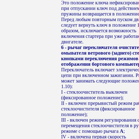
Это положение ключа нефиксирова
при отпускании ключ под действие
пружины возвращается в положение
Перед любым повторным пуском дв
следует вернуть ключ в положение 
образом, исключается возможность
включения стартера при уже работ
двигателе.
6 - рычаг переключателя очистите
омывателя ветрового (заднего) сте
кнопками переключения режимов
отображения бортового компьюте
Переключатель включает электриче
цепи при включенном зажигании. Р
может занимать следующие положен
1.10):
I - стеклоочиститель выключен
(фиксированное положение);
II - включен прерывистый режим р
стеклоочистителя (фиксированное
положение);
III - включен режим регулирования 
перемещения стеклоочистителя в р
режиме с помощью рычага
А
;
IV - включена первая скорость