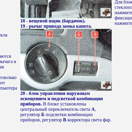
Для бло
стеклоп
нажмите
фиксаци
18 - вещевой ящик (бардачок).
нажмите
19 - рычаг привода замка капота.
екла
аются
рычага в
ая
есколько
ют
мпьютера
20 - блок управления наружным
освещением и подсветкой комбинации
приборов.
В блоке установлены
центральный переключатель света
А
,
регулятор
Б
подсветки комбинации
приборов, регулятор
В
корректора света фар.