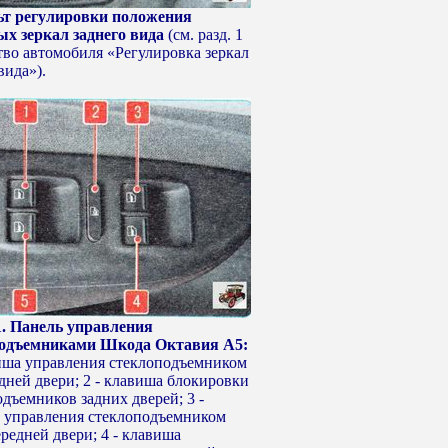
льт регулировки положения
х зеркал заднего вида
(см. разд. 1
тво автомобиля «Регулировка зеркал
вида»).
11. Панель управления
подъемниками Шкода Октавия А5:
виша управления стеклоподъемником
дней двери; 2 - клавиша блокировки
дъемников задних дверей; 3 -
 управления стеклоподъемником
редней двери; 4 - клавиша