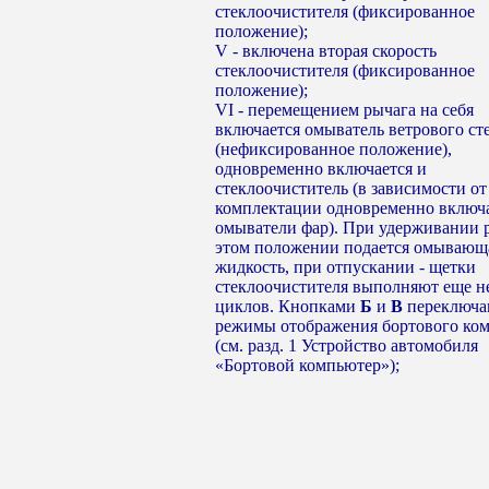
стеклоочистителя (фиксированное
положение);
V - включена вторая скорость
стеклоочистителя (фиксированное
положение);
VI - перемещением рычага на себя
включается омыватель ветрового ст
(нефиксированное положение),
одновременно включается и
стеклоочиститель (в зависимости от
комплектации одновременно включ
омыватели фар). При удерживании 
этом положении подается омывающ
жидкость, при отпускании - щетки
стеклоочистителя выполняют еще н
циклов. Кнопками
Б
и
В
переключа
режимы отображения бортового ко
(см. разд. 1 Устройство автомобиля
«Бортовой компьютер»);