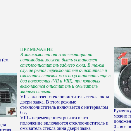
ПРИМЕЧАНИЕ
В зависимости от комплектации на
 (см.
автомобиль может быть установлен
стеклоочиститель заднего окна. В таком
случае рычаг переключателя очистителя и
омывателя стекол можно установить еще в
два положения (VII и VIII), при которых
включаются очиститель и омыватель
заднего стекла.
VII - включен стеклоочиститель стекла окна
двери задка. В этом режиме
стеклоочиститель включается с интервалом
Рукоятк
6 с;
можно п
VIII - перемещением рычага в это
положен
положение включаются стеклоочиститель и
для
0 - все
омыватель стекла окна двери задка
ителя,