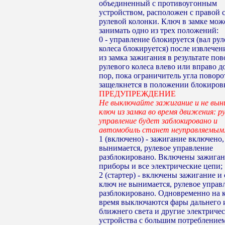
объединенный с противоугонным
устройством, расположен с правой 
рулевой колонки. Ключ в замке мож
занимать одно из трех положений:
0 - управление блокируется (вал ру
колеса блокируется) после извлечен
из замка зажигания в результате пов
рулевого колеса влево или вправо д
пор, пока ограничитель угла поворо
защелкнется в положении блокиров
ПРЕДУПРЕЖДЕНИЕ
Не выключайте зажигание и не вы
ключ из замка во время движения: р
управление будет заблокировано и
автомобиль станет неуправляемым
1 (включено) - зажигание включено,
вынимается, рулевое управление
разблокировано. Включены зажиган
приборы и все электрические цепи;
2 (стартер) - включены зажигание и 
ключ не вынимается, рулевое управ
разблокировано. Одновременно на 
время выключаются фары дальнего 
ближнего света и другие электриче
устройства с большим потреблением