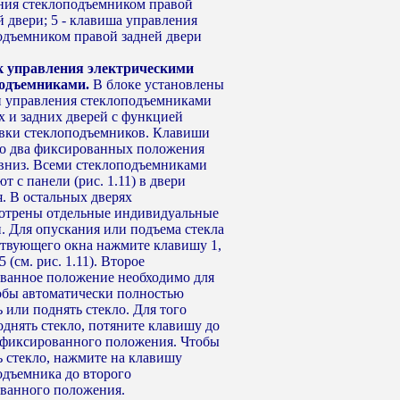
ния стеклоподъемником правой
 двери; 5 - клавиша управления
одъемником правой задней двери
ок управления электрическими
одъемниками.
В блоке установлены
 управления стеклоподъемниками
х и задних дверей с функцией
вки стеклоподъемников. Клавиши
о два фиксированных положения
 вниз. Всеми стеклоподъемниками
т с панели (рис. 1.11) в двери
я. В остальных дверях
отрены отдельные индивидуальные
. Для опускания или подъема стекла
ствующего окна нажмите клавишу 1,
5 (см. рис. 1.11). Второе
ванное положение необходимо для
тобы автоматически полностью
 или поднять стекло. Для того
однять стекло, потяните клавишу до
 фиксированного положения. Чтобы
ь стекло, нажмите на клавишу
одъемника до второго
ванного положения.