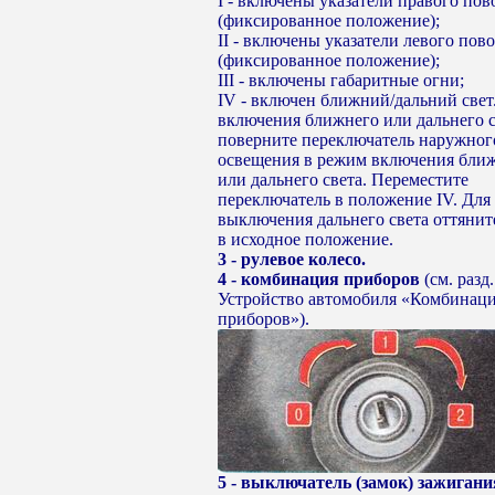
I - включены указатели правого пов
(фиксированное положение);
II - включены указатели левого пов
(фиксированное положение);
III - включены габаритные огни;
IV - включен ближний/дальний свет
включения ближнего или дальнего с
поверните переключатель наружног
освещения в режим включения бли
или дальнего света. Переместите
переключатель в положение IV. Для
выключения дальнего света оттянит
в исходное положение.
3 - рулевое колесо.
4 - комбинация приборов
(см. разд.
Устройство автомобиля «Комбинац
приборов»).
5 - выключатель (замок) зажигани