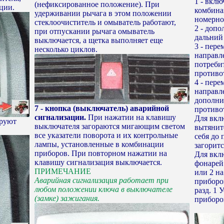
1 - вкл
(нефиксированное положение). При
ции.
комбина
удерживании рычага в этом положении
номерно
стеклоочиститель и омыватель работают,
2 - доп
при отпускании рычага омыватель
дальний 
выключается, а щетка выполняет еще
3 - пер
несколько циклов.
направл
потребит
противо
4 - пер
направл
дополни
7 - кнопка (выключатель) аварийной
противо
сигнализации.
При нажатии на клавишу
Для вкл
ируют
выключателя загораются мигающим светом
вытянит
все указатели поворота и их контрольные
себя до 
лампы, установленные в комбинации
загоритс
приборов. При повторном нажатии на
Для вкл
клавишу сигнализация выключается.
фонарей
ПРИМЕЧАНИЕ
или 2 на
Аварийная сигнализация работает при
приборов
любом положении ключа в выключателе
разд. 1
(замке) зажигания.
приборо