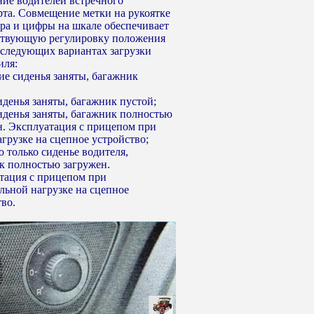
ние водителей встречного
рта. Совмещение метки на рукоятке
ора и цифры на шкале обеспечивает
ствующую регулировку положения
 следующих вариантах загрузки
иля:
ие сиденья заняты, багажник
сиденья заняты, багажник пустой;
сиденья заняты, багажник полностью
н. Эксплуатация с прицепом при
грузке на сцепное устройство;
то только сиденье водителя,
к полностью загружен.
тация с прицепом при
льной нагрузке на сцепное
во.