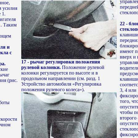
управле
нное,
передней
м усилия
стеклоп
 1.
игателя
22 - бл
1. Таким
стеклоп
клавиши
ающем
передни
блокиро
ля и
имеют п
кла с
вверх и
17 - рычаг регулировки положения
управляю
ра.
рулевой колонки.
Положение рулевой
водител
ские
колонки регулируется по высоте и в
предусм
ычаг
продольном направлении (см. разд. 1
клавиши
ия (рис.
Устройство автомобиля «Регулировка
соответ
положения рулевого колеса»).
3, 4 или 
фиксиро
того, ч
аботы
опустить
чтобы п
второго
скорости
опустит
учном
стеклоп
фиксиро