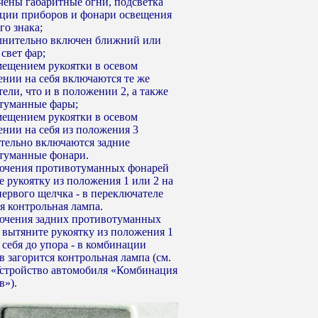
ючены габаритные огни, подсветка
ции приборов и фонари освещения
го знака;
олнительно включен ближний или
свет фар;
емещением рукоятки в осевом
ении на себя включаются те же
ели, что и в положении 2, а также
туманные фары;
емещением рукоятки в осевом
ении на себя из положения 3
тельно включаются задние
туманные фонари.
ючения противотуманных фонарей
е рукоятку из положения 1 или 2 на
первого щелчка - в переключателе
я контрольная лампа.
ючения задних противотуманных
 вытяните рукоятку из положения 1
 себя до упора - в комбинации
 загорится контрольная лампа (см.
 Устройство автомобиля «Комбинация
в»).