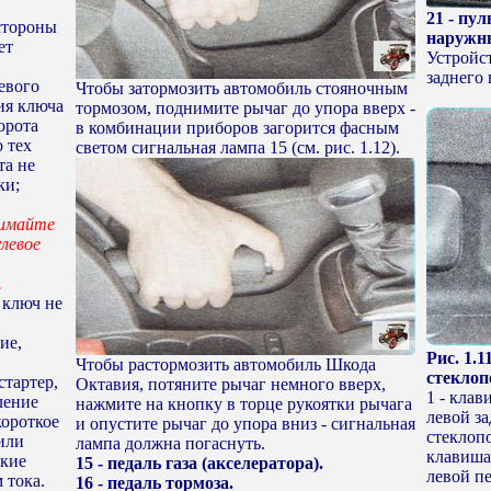
21 - пу
стороны
наружны
ет
Устройс
заднего 
левого
Чтобы затормозить автомобиль стояночным
ия ключа
тормозом, поднимите рычаг до упора вверх -
орота
в комбинации приборов загорится фасным
о тех
светом сигнальная лампа 15 (см. рис. 1.12).
та не
ки;
нимайте
улевое
.
 ключ не
ие,
Рис. 1.
Чтобы растормозить автомобиль Шкода
стекло
стартер,
Октавия, потяните рычаг немного вверх,
1 - кла
ление
нажмите на кнопку в торце рукоятки рычага
левой за
короткое
и опустите рычаг до упора вниз - сигнальная
стеклопо
или
лампа должна погаснуть.
клавиша
ские
15 - педаль газа (акселератора).
левой пе
 тока.
16 - педаль тормоза.