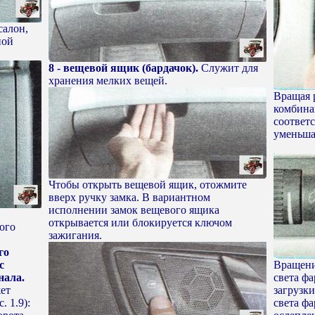
салон,
ной
8 - вещевой ящик (бардачок).
Служит для
хранения мелких вещей.
Вращая 
комбина
соответ
уменьша
Чтобы открыть вещевой ящик, отожмите
вверх ручку замка. В вариантном
исполнении замок вещевого ящика
открывается или блокируется ключом
ого
зажигания.
го
с
Вращени
нала.
света фа
жет
загрузки
 1.9):
света ф