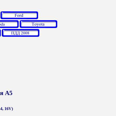
я А5
R4, 16V)