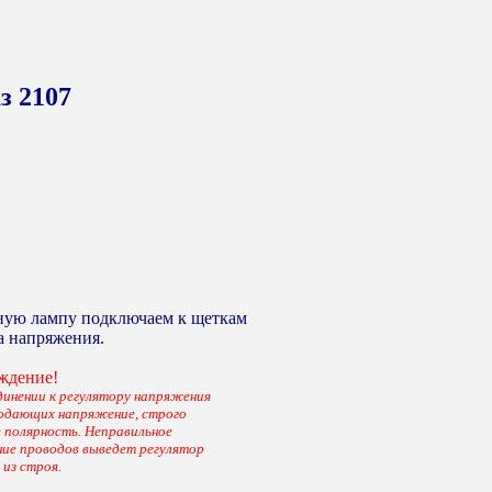
з 2107
ную лампу подключаем к щеткам
а напряжения.
ждение!
динении к регулятору напряжения
подающих напряжение, строго
 полярность. Неправильное
ние проводов выведет регулятор
из строя.