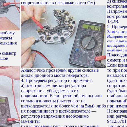
д) снижае
сопротивление в несколько сотен Ом).
контрольн
Напряжен
контрольн
13,2В.
5. Провер
Замечание
 любому
Измерить е
веряем
специальны
амыкания
неисправно
омметра с п
о омметр
Подсоедин
ьшое
омметр и 
Если конд
Аналогично проверяем другие силовые
то при по
диоды диодного моста генератора.
выводов 
4. Проверяем регулятор напряжения:
будет пок
а) осматриваем щетки регулятора
сопротивл
напряжения, убеждаемся в их
будет быс
подвижности. Если щетки обломаны или
стабилизи
сильно изношены (выступают из
показаний
щеткодержателя не более чем на 5мм), либо
при измен
их подклинивает в щеткодержателе —
Неисправн
регулятор напряжения необходимо
или регул
заменить;
9412.3701
б) для проверки регулятора напряжения
диодном м