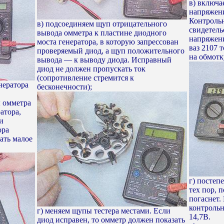
в) включа
напряжени
Контрольн
в) подсоединяем щуп отрицательного
свидетель
вывода омметра к пластине диодного
напряжени
моста генератора, в которую запрессован
ваз 2107 
проверяемый диод, а щуп положительного
на обмотк
вывода — к выводу диода. Исправный
диод не должен пропускать ток
(сопротивление стремится к
нератора
бесконечности);
ы омметра
атора,
и
ора
ать малое
г) постеп
тех пор, 
погаснет.
контрольн
г) меняем щупы тестера местами. Если
14,7В.
диод исправен, то омметр должен показать