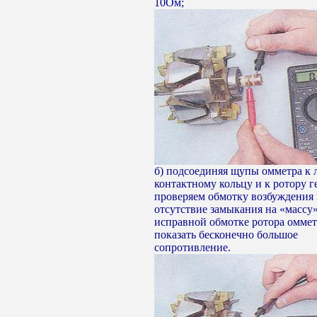
10Ом;
б) подсоединяя щупы омметра к
контактному кольцу и к ротору г
проверяем обмотку возбуждения 
отсутствие замыкания на «массу
исправной обмотке ротора омме
показать бесконечно большое
сопротивление.