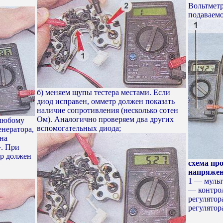
Вольтмет
подаваемо
б) меняем щупы тестера местами. Если
диод исправен, омметр должен показать
наличие сопротивления (несколько сотен
Ом). Аналогично проверяем два других
 любому
вспомогательных диода;
енератора,
на
». При
тр должен
схема пр
напряжен
1 — мульт
— контрол
регулятор
регулятор