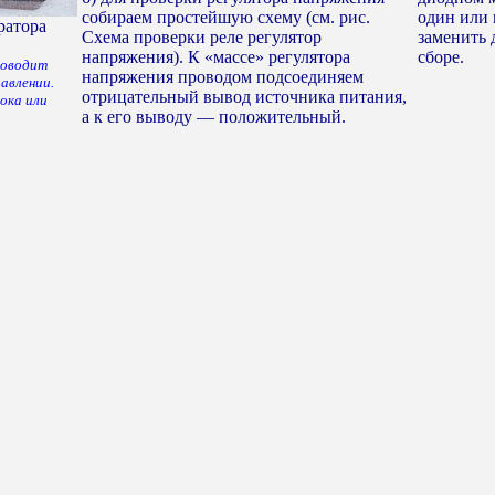
собираем простейшую схему (см. рис.
один или 
ратора
Схема проверки реле регулятор
заменить 
напряжения). К «массе» регулятора
сборе.
роводит
напряжения проводом подсоединяем
авлении.
отрицательный вывод источника питания,
тока или
а к его выводу — положительный.