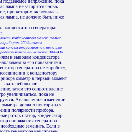
м подаваемое напряжение, пока
ая лампа не загорится снова.
ие, при котором включилась
ая лампа, не должно быть ниже
ка конденсатора генератора:
:
мкость конденсатора можно только
м прибором. Убедиться в
сти конденсатора можно с помощью
ределом измерений не менее 1000кОм.
яем к выводам конденсатора
наблюдаем за его показаниями.
енсатор генератора не «пробит»,
дсоединении к конденсатору
прибора омметр в первый момент
азывать небольшое
ение, затем это сопротивление
тро увеличиваться, пока не
руется. Аналогичное изменение
 омметра должно повториться
ении полярности прибора.
ые ротор, статор, конденсатор
ятор напряжения генератора
 необходимо заменить. Если в
осте генератора неисправен