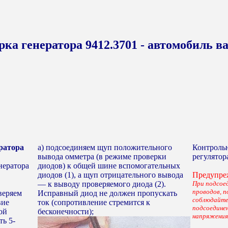
рка генератора 9412.3701 - автомобиль ва
ратора
а) подсоединяем щуп положительного
Контроль
вывода омметра (в режиме проверки
регулятор
нератора
диодов) к общей шине вспомогательных
диодов (1), а щуп отрицательного вывода
Предупре
— к выводу проверяемого диода (2).
При подсое
проводов, 
веряем
Исправный диод не должен пропускать
соблюдайте
вие
ток (сопротивление стремится к
подсоедине
ой
бесконечности);
напряжения 
ь 5-