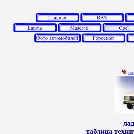
ска
лад
таблица техни