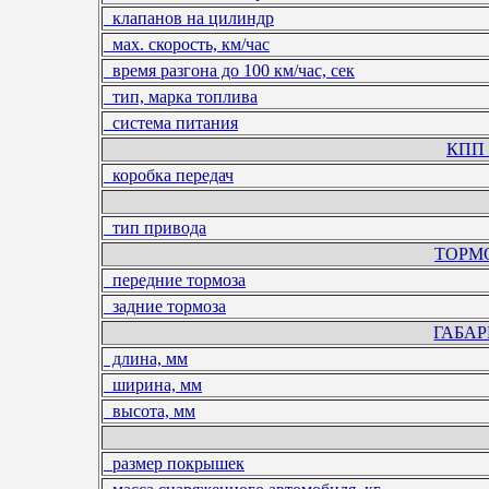
клапанов на цилиндр
мах. скорость, км/час
время разгона до 100 км/час, сек
тип, марка топлива
система питания
КПП
коробка передач
тип привода
ТОРМ
передние тормоза
задние тормоза
ГАБА
длина, мм
ширина, мм
высота, мм
размер покрышек