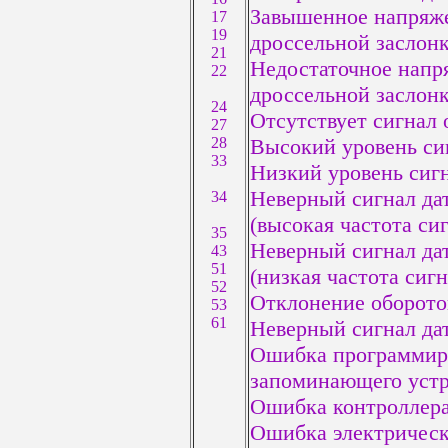
Завышенное напряже
17
19
дроссельной заслон
21
Недостаточное напр
22
дроссельной заслон
24
Отсутствует сигнал 
27
28
Высокий уровень си
33
Низкий уровень сиг
Неверный сигнал дат
34
(высокая частота си
35
Неверный сигнал дат
43
51
(низкая частота сиг
52
Отклонение оборотов
53
61
Неверный сигнал да
Ошибка программир
запоминающего устр
Ошибка контроллера
Ошибка электричес