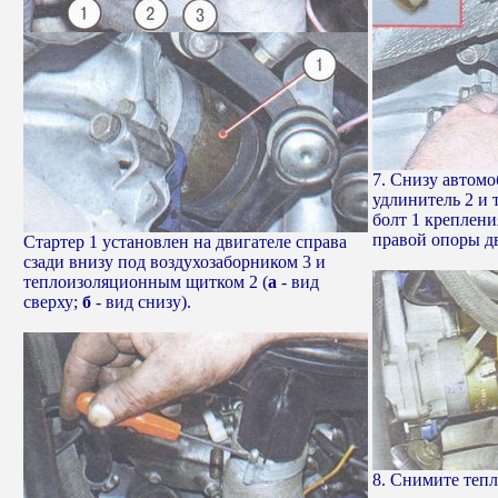
7. Снизу автомо
удлинитель 2 и 
болт 1 креплен
правой опоры дв
Стартер 1 установлен на двигателе справа
сзади внизу под воздухозаборником 3 и
теплоизоляционным щитком 2 (
а
- вид
сверху;
б
- вид снизу).
8. Снимите теп