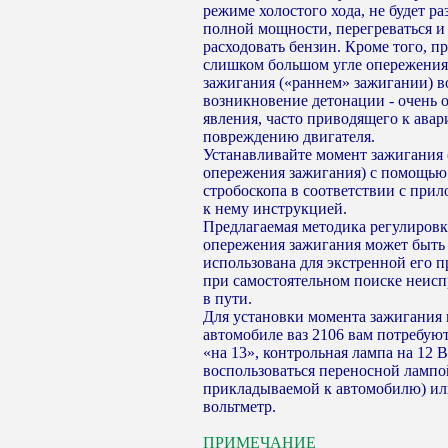
режиме холостого хода, не будет ра
полной мощности, перегреваться и
расходовать бензин. Кроме того, п
слишком большом угле опережения
зажигания («раннем» зажигании) 
возникновение детонации - очень 
явления, часто приводящего к ава
повреждению двигателя.
Устанавливайте момент зажигания 
опережения зажигания) с помощью
стробоскопа в соответствии с при
к нему инструкцией.
Предлагаемая методика регулировк
опережения зажигания может быть
использована для экстренной его 
при самостоятельном поиске неис
в пути.
Для установки момента зажигания 
автомобиле ваз 2106 вам потребуют
«на 13», контрольная лампа на 12 
воспользоваться переносной лампо
прикладываемой к автомобилю) и
вольтметр.
ПРИМЕЧАНИЕ