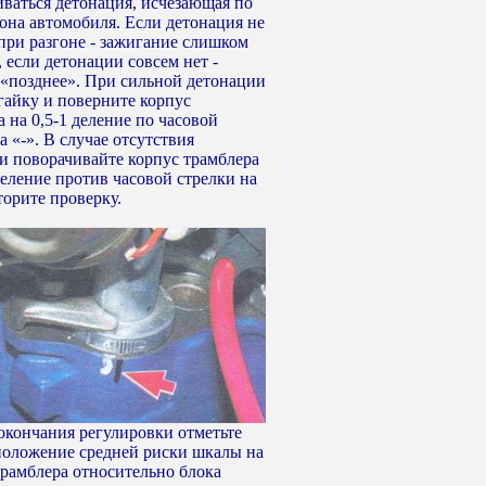
ваться детонация, исчезающая по
гона автомобиля. Если детонация не
 при разгоне - зажигание слишком
 если детонации совсем нет -
«позднее». При сильной детонации
 гайку и поверните корпус
 на 0,5-1 деление по часовой
а «-». В случае отсутствия
и поворачивайте корпус трамблера
деление против часовой стрелки на
торите проверку.
 окончания регулировки отметьте
положение средней риски шкалы на
трамблера относительно блока