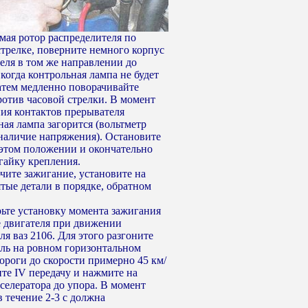
мая ротор распределителя по
стрелке, поверните немного корпус
еля в том же направлении до
когда контрольная лампа не будет
Затем медленно поворачивайте
ротив часовой стрелки. В момент
ия контактов прерывателя
ная лампа загорится (вольтметр
наличие напряжения). Остановите
 этом положении и окончательно
 гайку крепления.
чите зажигание, установите на
ятые детали в порядке, обратном
рьте установку момента зажигания
е двигателя при движении
я ваз 2106. Для этого разгоните
ль на ровном горизонтальном
дороги до скорости примерно 45 км/
ите IV передачу и нажмите на
кселератора до упора. В момент
в течение 2-3 с должна