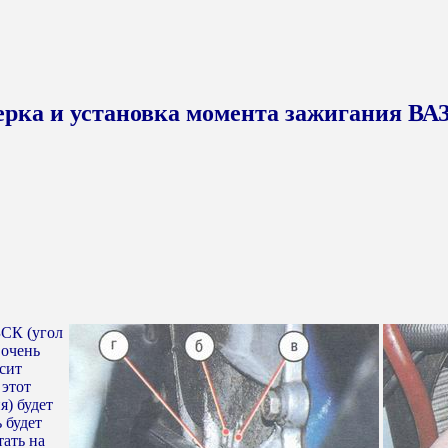
ерка и установка момента зажигания ВАЗ
ЗСК (угол
 очень
сит
 этот
я) будет
 будет
тать на