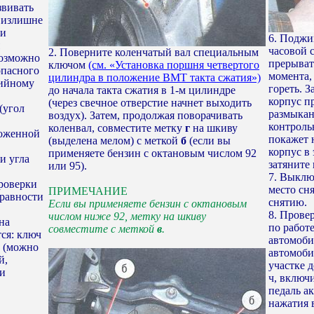
звивать
 излишне
ри
6. Поджи
часовой 
2. Поверните коленчатый вал специальным
возможно
прерыват
ключом
(см. «Установка поршня четвертого
опасного
момента, 
цилиндра в положение ВМТ такта сжатия»)
рийному
гореть. 
до начала такта сжатия в 1-м цилиндре
корпус п
(через свечное отверстие начнет выходить
(угол
размыкан
воздух). Затем, продолжая поворачивать
контроль
коленвал, совместите метку
г
на шкиву
ложенной
покажет 
(выделена мелом) с меткой
б
(если вы
корпус в
применяете бензин с октановым числом 92
и угла
затяните
или 95).
7. Выклю
проверки
место сн
ПРИМЕЧАНИЕ
правности
снятию.
Если вы применяете бензин с октановым
8. Прове
числом ниже 92, метку на шкиву
на
по работ
совместите с меткой
в
.
ся: ключ
автомобил
В (можно
автомоби
й,
участке 
ли
ч, включ
педаль а
нажатия 