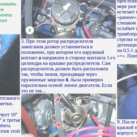
прослуши
вливать
мере раз
ов
исчезает
омента
«раннее»,
олее
слишком 
ослабьте
трамблера
стрелке н
3. При этом ротор распределителя
детонаци
зажигания должен установиться в
на 0,5-1 
положение, при котором его наружный
«+». Пов
контакт
а
направлен в сторону контакта 1-го
цилиндра на крышке распределителя. Сам
распределитель должен быть расположен
так, чтобы линия, проходящая через
пружинные защелки
б
, была примерно
параллельна осевой линии двигателя. Если
это не так...
ительного
метки.
вует 10°
° и третья
9. После
ыбита
краской 
отив этой
корпусе 