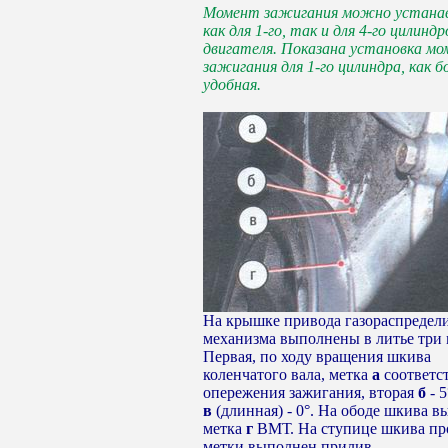
Момент зажигания можно устана
как для 1-го, так и для 4-го цилиндр
двигателя. Показана установка м
зажигания для 1-го цилиндра, как б
удобная.
На крышке привода газораспредел
механизма выполнены в литье три 
Первая, по ходу вращения шкива
коленчатого вала, метка
а
соответст
опережения зажигания, вторая
б
- 5
в
(длинная) - 0°. На ободе шкива в
метка
г
ВМТ. На ступице шкива пр
метки выполнен прилив.