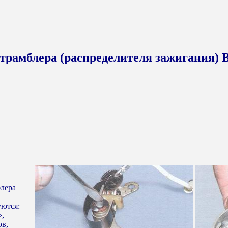
трамблера (распределителя зажигания) 
блера
уются:
»,
ов,