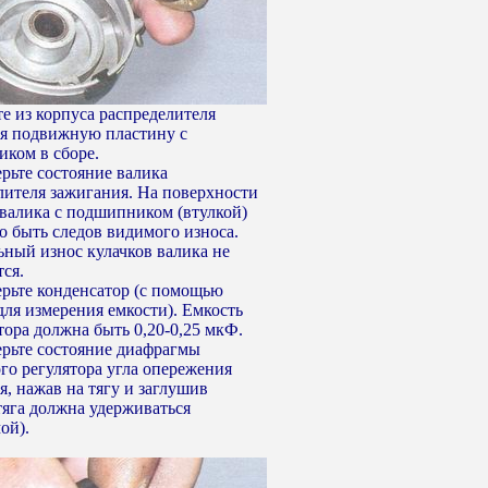
те из корпуса распределителя
я подвижную пластину с
ком в сборе.
ерьте состояние валика
лителя зажигания. На поверхности
 валика с подшипником (втулкой)
о быть следов видимого износа.
ьный износ кулачков валика не
тся.
ерьте конденсатор (с помощью
для измерения емкости). Емкость
тора должна быть 0,20-0,25 мкФ.
ерьте состояние диафрагмы
го регулятора угла опережения
я, нажав на тягу и заглушив
тяга должна удерживаться
ой).