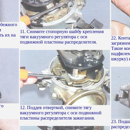
обежного
и
11. Снимите стопорную шайбу крепления
ть их на
тяги вакуумного регулятора с оси
22. Конт
подвижной пластины распределителя.
загрязне
Такие ко
надфилем
шкурку) 
го
12. Поддев отверткой, снимите тягу
вакуумного регулятора с оси подвижной
пластины распределителя зажигания.
23. Подш
распреде