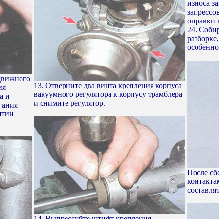
износа з
запрессо
оправки 
24. Соби
разборке
особенно
одвижного
13. Отверните два винта крепления корпуса
ия
вакуумного регулятора к корпусу трамблера
а и
и снимите регулятор.
гания
ятии
После сб
контакта
составлят
14. Выпрессуйте штифт крепления