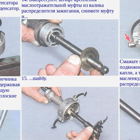
енсатора
маслоотражательной муфты из валика
денсатор.
распределителя зажигания, снимите муфту
и...
Смажьте 
подвижно
капли, а
15. ...шайбу.
масленку
нечника
распредел
идерживая
ющую
плоские