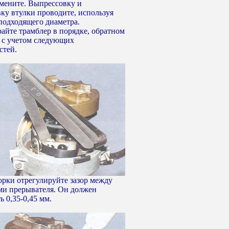
амените. Выпрессовку и
вку втулки проводите, используя
подходящего диаметра.
райте трамблер в порядке, обратном
, с учетом следующих
стей.
орки отрегулируйте зазор между
ми прерывателя. Он должен
ь 0,35-0,45 мм.