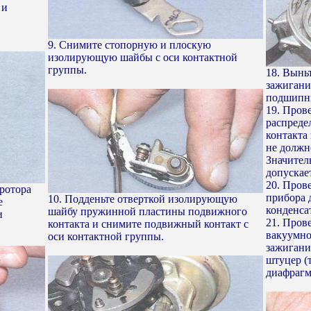
 и
9. Снимите стопорную и плоскую
изолирующую шайбы с оси контактной
группы.
18. Вынь
зажигани
подшипни
19. Пров
распреде
контакта
не должн
Значител
допускае
20. Пров
 ротора
прибора 
10. Подденьте отверткой изолирующую
е
конденса
шайбу пружинной пластины подвижного
и
21. Пров
контакта и снимите подвижный контакт с
вакуумно
оси контактной группы.
зажигани
штуцер (
диафрагм