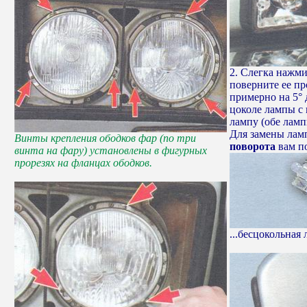
2. Слегка нажми
поверните ее пр
примерно на 5°
цоколе лампы с 
лампу (обе лам
Для замены лам
Винты крепления ободков фар (по три
поворота
вам по
винта на фару) установлены в фигурных
прорезях на фланцах ободков.
...бесцокольна