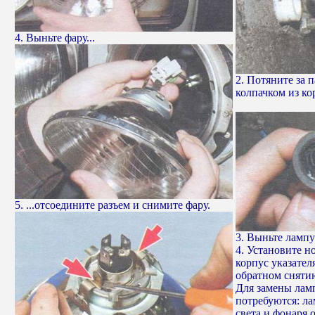
4. Выньте фару...
2. Потяните за п
колпачком из ко
5. ...отсоедините разъем и снимите фару.
3. Выньте лампу
4. Установите н
корпус указател
обратном сняти
Для замены ламп
потребуются: ла
света и фонаря 