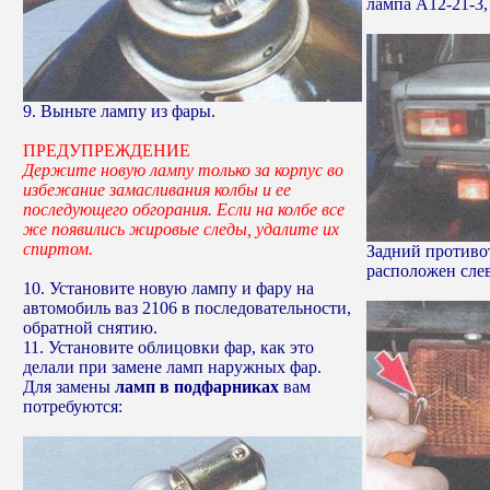
лампа А12-21-3,
9. Выньте лампу из фары.
ПРЕДУПРЕЖДЕНИЕ
Держите новую лампу только за корпус во
избежание замасливания колбы и ее
последующего обгорания. Если на колбе все
же появились жировые следы, удалите их
спиртом.
Задний противо
расположен сле
10. Установите новую лампу и фару на
автомобиль ваз 2106 в последовательности,
обратной снятию.
11. Установите облицовки фар, как это
делали при замене ламп наружных фар.
Для замены
ламп в подфарниках
вам
потребуются: