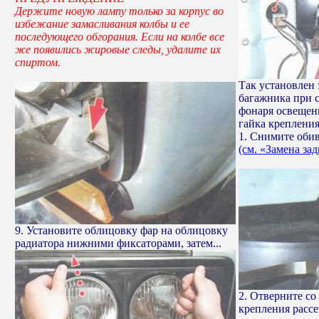
Держите новую лампу только за корпус во
избежание замасливания колбы и ее
последующего обгорания. Если на колбе все
же появились жировые следы, удалите их
спиртом.
Так установлен 
багажника при с
фонаря освещени
гайка крепления
1. Снимите оби
(см. «Замена за
9. Установите облицовку фар на облицовку
радиатора нижними фиксаторами, затем...
2. Отверните со
крепления рассе