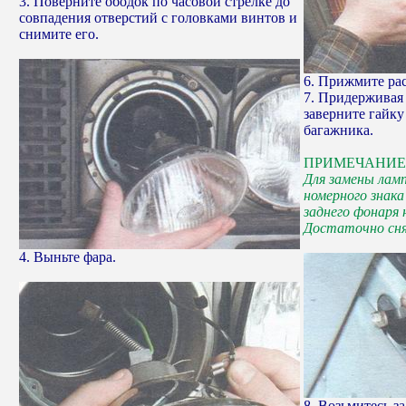
3. Поверните ободок по часовой стрелке до
совпадения отверстий с головками винтов и
снимите его.
6. Прижмите рас
7. Придерживая 
заверните гайку
багажника.
ПРИМЕЧАНИЕ
Для замены лам
номерного знак
заднего фонаря
Достаточно сня
4. Выньте фара.
8. Возьмитесь з