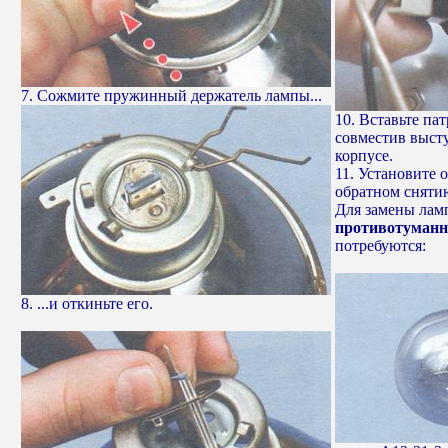
7. Сожмите пружинный держатель лампы...
10. Вставьте па
совместив выст
корпусе.
11. Установите 
обратном сняти
Для замены лам
противотуманн
потребуются:
8. ...и откиньте его.