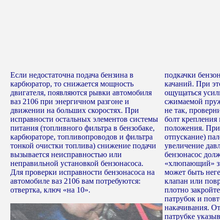
Если недостаточна подача бензина в
подкачки бензон
карбюратор, то снижается мощность
качаний. При эт
двигателя, появляются рывки автомобиля
ощущаться усил
ваз 2106 при энергичном разгоне и
сжимаемой пруж
движении на больших скоростях. При
не так, проверн
исправности остальных элементов системы
болт крепления
питания (топливного фильтра в бензобаке,
положения. При
карбюраторе, топливопроводов и фильтра
отпускание) па
тонкой очистки топлива) снижение подачи
увеличение давл
вызывается неисправностью или
бензонасос дол
неправильной установкой бензонасоса.
«хлюпающий» зв
Для проверки исправности бензонасоса на
может быть нег
автомобиле ваз 2106 вам потребуются:
клапан или пов
отвертка, ключ «на 10».
плотно закройт
патрубок и пов
накачивания. От
патрубке указы