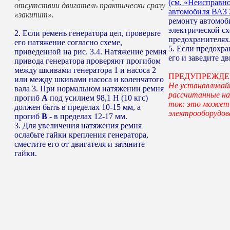
(см. «Неисправн
отсутствии двигатель практически сразу
автомобиля ВАЗ 
«закипит».
ремонту автомоб
электрической сх
2. Если ремень генератора цел, проверьте
предохранителях
его натяжение согласно схеме,
5. Если предохра
приведенной на рис. 3.4. Натяжение ремня
его и заведите дв
привода генератора проверяют прогибом
между шкивами генератора 1 и насоса 2
ПРЕДУПРЕЖД
или между шкивами насоса и коленчатого
Не устанавливай
вала 3. При нормальном натяжении ремня
рассчитанные на
прогиб
А
под усилием 98,1 Н (10 кгс)
ток: это может
должен быть в пределах 10-15 мм, а
электрооборудов
прогиб
В
- в пределах 12-17 мм.
3. Для увеличения натяжения ремня
ослабьте гайки крепления генератора,
сместите его от двигателя и затяните
гайки.