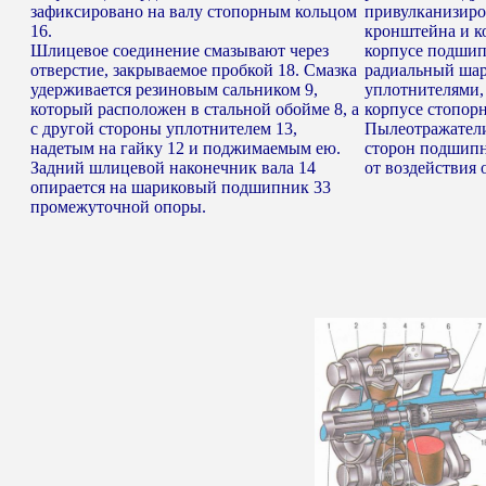
зафиксировано на валу стопорным кольцом
привулканизиро
16.
кронштейна и к
Шлицевое соединение смазывают через
корпусе подшип
отверстие, закрываемое пробкой 18. Смазка
радиальный ша
удерживается резиновым сальником 9,
уплотнителями,
который расположен в стальной обойме 8, а
корпусе стопор
с другой стороны уплотнителем 13,
Пылеотражатели
надетым на гайку 12 и поджимаемым ею.
сторон подшип
Задний шлицевой наконечник вала 14
от воздействия
опирается на шариковый подшипник 33
промежуточной опоры.