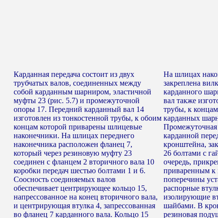
Карданная передача состоит из двух
На шлицах нако
трубчатых валов, соединенных между
закреплена вил
собой карданным шарниром, эластичной
карданного шар
муфты 23 (рис. 5.7) и промежуточной
вал также изгот
опоры 17. Передний карданный вал 14
трубы, к конца
изготовлен из тонкостенной трубы, к обоим
карданных шарн
концам которой приварены шлицевые
Промежуточная 
наконечники. На шлицах переднего
карданной перед
наконечника расположен фланец 7,
кронштейна, за
который через резиновую муфту 23
26 болтами с га
соединен с фланцем 2 вторичного вала 10
очередь, прикре
коробки передач шестью болтами 1 и 6.
приваренным к 
Соосность соединяемых валов
поперечины уст
обеспечивает центрирующее кольцо 15,
распорные втул
напрессованное на конец вторичного вала,
изолирующие вт
и центрирующая втулка 4, запрессованная
шайбами. В кро
во фланец 7 карданного вала. Кольцо 15
резиновая подуш