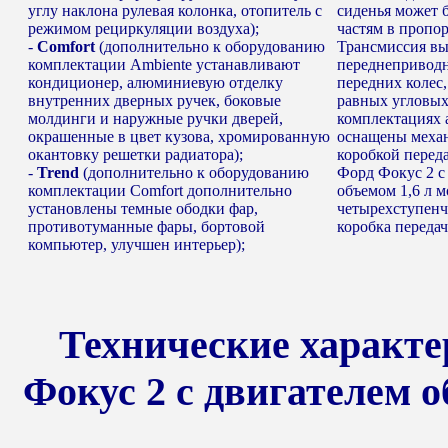
углу наклона рулевая колонка, отопитель с
сиденья может 
режимом рециркуляции воздуха);
частям в пропор
-
Comfort
(дополнительно к оборудованию
Трансмиссия вы
комплектации Ambiente устанавливают
переднеприводн
кондиционер, алюминиевую отделку
передних коле
внутренних дверных ручек, боковые
равных угловых
молдинги и наружные ручки дверей,
комплектациях 
окрашенные в цвет кузова, хромированную
оснащены механ
окантовку решетки радиатора);
коробкой переда
-
Trend
(дополнительно к оборудованию
Форд Фокус 2 с
комплектации Comfort дополнительно
объемом 1,6 л 
установлены темные ободки фар,
четырехступенч
противотуманные фары, бортовой
коробка передач
компьютер, улучшен интерьер);
Технические характ
Фокус 2 с двигателем о