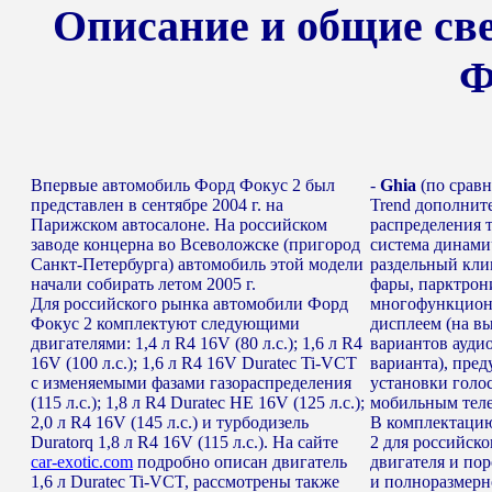
Описание и общие св
Ф
Впервые автомобиль Форд Фокус 2 был
-
Ghia
(по срав
представлен в сентябре 2004 г. на
Trend дополнит
Парижском автосалоне. На российском
распределения 
заводе концерна во Всеволожске (пригород
система динами
Санкт-Петербурга) автомобиль этой модели
раздельный кли
начали собирать летом 2005 г.
фары, парктрони
Для российского рынка автомобили Форд
многофункцион
Фокус 2 комплектуют следующими
дисплеем (на в
двигателями: 1,4 л R4 16V (80 л.с.); 1,6 л R4
вариантов аудио
16V (100 л.с.); 1,6 л R4 16V Duratec Ti-VCT
варианта), пре
с изменяемыми фазами газораспределения
установки голо
(115 л.с.); 1,8 л R4 Duratec НЕ 16V (125 л.с.);
мобильным тел
2,0 л R4 16V (145 л.с.) и турбодизель
В комплектаци
Duratorq 1,8 л R4 16V (115 л.с.). На сайте
2 для российско
car-exotic.com
подробно описан двигатель
двигателя и пор
1,6 л Duratec Ti-VCT, рассмотрены также
и полноразмерно