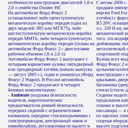
особенности конструкции двигателей 1,8 и
С весны 2006 г.
2,0 л семейства Duratec HE
продажи импор
На автомобили Форд Фокус 2
версии Ford Foc
устанавливают либо пятиступенчатую
хэтчбек) с форс
механическую коробку передач (одна из
R5 20V, оснаще
двух моделей: IB5 или МТХ75), либо
л.с, 320 Н-м), 
шестиступенчатую механическую коробку
механической к
передач ММТ6, либо четырехступенчатую
того, эта модиф
автоматическую коробку передач (только на
дюймовыми лит
автомобили Форд Фокус 2 с двигателями
металлической 
рабочим объемом 1,6 и 2,0 л).
спортивной под
Автомобили Форд Фокус 2 выпускают с
Кузова всех мо
четырьмя вариантами кузова: пятидверный
Форд Фокус 2 н
или трехдверный хэтчбек (начало выпуска
цельнометаллич
— август 2005 г.), седан и универсал (Форд
конструкции с 
Фокус 2 Wagon). В России автомобиль
крыльями, двер
Форд Фокус 2 предлагают в четырех
багажника (двер
базовых комплектациях:
стекла (стекло 
-
Ambiente
(подушка безопасности
Сиденье водите
водителя, пиротехнические
продольном нап
преднатяжители ремней безопасности
спинки и высот
передних сидений с ограничителями
пассажира — в 
натяжения, передние стеклоподъемники с
по наклону спи
электроприводом, центральный замок и
сиденья оборуд
иммобилайзер, регулируемая по вылету и
высоте подголо