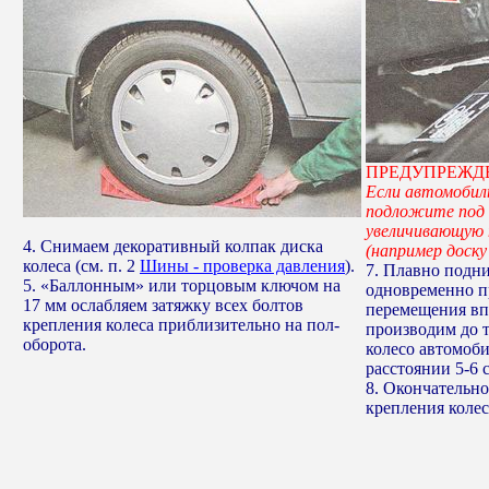
ПРЕДУПРЕЖД
Если автомобил
подложите под 
увеличивающую 
4. Снимаем декоративный колпак диска
(например доску
колеса (см. п. 2
Шины - проверка давления
).
7. Плавно подн
5. «Баллонным» или торцовым ключом на
одновременно пр
17 мм ослабляем затяжку всех болтов
перемещения вп
крепления колеса приблизительно на пол-
производим до т
оборота.
колесо автомоби
расстоянии 5-6 
8. Окончательн
крепления колес