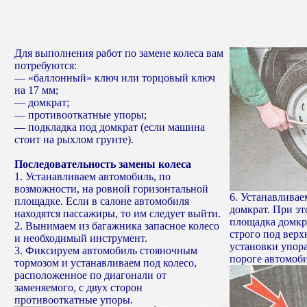
Для выполнения работ по замене колеса вам
потребуются:
— «баллонный» ключ или торцовый ключ
на 17 мм;
— домкрат;
— противооткатные упоры;
— подкладка под домкрат (если машина
стоит на рыхлом грунте).
Последовательность замены колеса
1. Устанавливаем автомобиль, по
возможности, на ровной горизонтальной
6. Устанавливае
площадке. Если в салоне автомобиля
домкрат. При э
находятся пассажиры, то им следует выйти.
площадка домкр
2. Вынимаем из багажника запасное колесо
строго под вер
и необходимый инструмент.
установки упора
3. Фиксируем автомобиль стояночным
пороге автомоби
тормозом и устанавливаем под колесо,
расположенное по диагонали от
заменяемого, с двух сторон
противооткатные упоры.