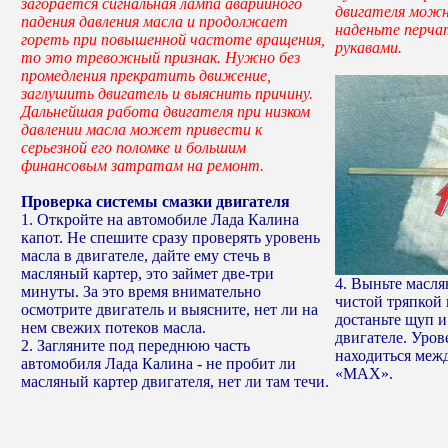
загорается сигнальная лампа аварийного
двигателя можн
падения давления масла и продолжает
наденьте перча
гореть при повышенной частоте вращения,
рукавами.
то это тревожный признак. Нужно без
промедления прекратить движение,
заглушить двигатель и выяснить причину.
Дальнейшая работа двигателя при низком
давлении масла может привести к
серьезной его поломке и большим
финансовым затратам на ремонт.
Проверка системы смазки двигателя
1. Откройте на автомобиле Лада Калина
капот. Не спешите сразу проверять уровень
масла в двигателе, дайте ему стечь в
масляный картер, это займет две-три
4. Выньте масля
минуты. За это время внимательно
чистой тряпкой 
осмотрите двигатель и выясните, нет ли на
достаньте щуп и
нем свежих потеков масла.
двигателе. Уров
2. Загляните под переднюю часть
находиться меж
автомобиля Лада Калина - не пробит ли
«МАХ».
масляный картер двигателя, нет ли там течи.