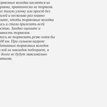
ормозные колодки касаются их
краями, практически не тормозя.
е тихую улочку или проезд без
лей и несколько раз плавно
зите, чтобы тормозные колодки
ись и стали прилегать всей
остью. Заодно оцените и
вность тормозов.
есь не тормозить резко хотя бы
00 км. При сильном нагреве
ботанных тормозных колодок
слой их накладок подгорает, и
 долго не будут максимально
ивными.