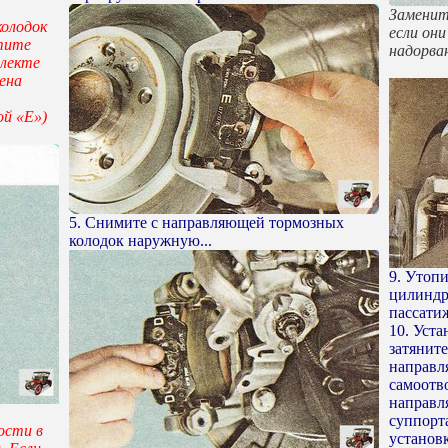
Заменит
колодок
если он
тите
надорва
плекте
ена
ой «Е»)
5. Снимите с направляющей тормозных
колодок наружную...
9. Утоп
цилиндр
пассати
10. Уст
затянит
направл
самоотв
направл
суппорта
ости в
установ