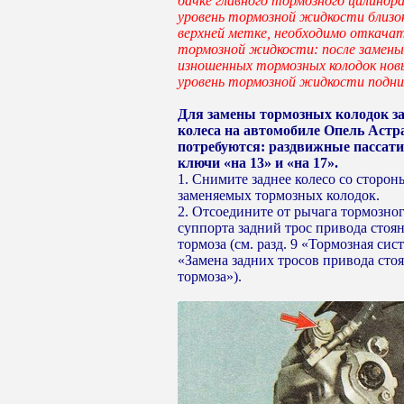
бачке главного тормозного цилиндра
уровень тормозной жидкости близок
верхней метке, необходимо откача
тормозной жидкости: после замены
изношенных тормозных колодок но
уровень тормозной жидкости подни
Для замены тормозных колодок за
колеса на автомобиле Опель Астр
потребуются: раздвижные пассат
ключи «на 13» и «на 17».
1. Снимите заднее колесо со сторон
заменяемых тормозных колодок.
2. Отсоедините от рычага тормозно
суппорта задний трос привода стоя
тормоза (см. разд. 9 «Тормозная сис
«Замена задних тросов привода сто
тормоза»).