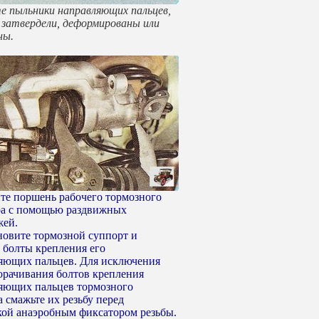
е пыльники направляющих пальцев,
и затвердели, деформированы или
ны.
ите поршень рабочего тормозного
а с помощью раздвижных
жей.
ановите тормозной суппорт и
е болты крепления его
яющих пальцев. Для исключения
орачивания болтов крепления
яющих пальцев тормозного
 смажьте их резьбу перед
кой анаэробным фиксатором резьбы.