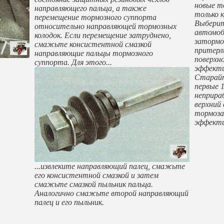
новые т
направляющего пальца, а также
только 
перемещение тормозного суппорта
Выберит
относительно направляющей тормозных
автомоби
колодок. Если перемещение затруднено,
затормо
смажьте консистентной смазкой
притерл
направляющие пальцы тормозного
поверхн
суппорта. Для этого...
эффекти
Старайт
первые 1
неприра
верхний 
тормоза
эффект
...извлеките направляющий палец, смажьте
его консистентной смазкой и затем
смажьте смазкой пыльник пальца.
Аналогично смажьте второй направляющий
палец и его пыльник.