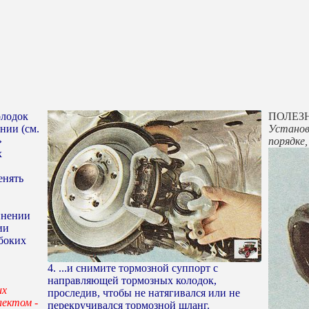
олодок
ПОЛЕЗ
нии (см.
Установ
»
порядке
х
енять
инении
ии
боких
4. ...и снимите тормозной суппорт с
направляющей тормозных колодок,
их
проследив, чтобы не натягивался или не
лектом -
перекручивался тормозной шланг.