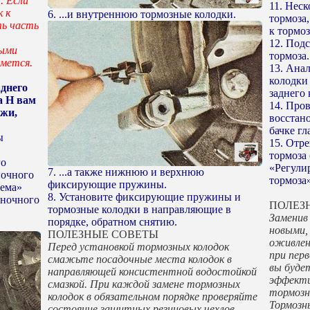
. Если
11. Неск
 к
6. ...и внутреннюю тормозные колодки.
тормоза
ть часть
к тормоз
12. Под
выми
тормоза.
мется.
13. Ана
колодки
днего
заднего 
а Н вам
14. Про
ижи,
восстан
бачке г
ы
15. Отр
тормоза 
го
«Регули
7. ...а также нижнюю и верхнюю
ночного
тормоза»
фиксирующие пружины.
тема»
8. Установите фиксирующие пружины и
яночного
ПОЛЕЗ
тормозные колодки в направляющие в
Заменив
порядке, обратном снятию.
новыми,
ПОЛЕЗНЫЕ СОВЕТЫ
оживлен
Перед установкой тормозных колодок
при пер
смажьте посадочные места колодок в
вы буде
направляющей консистентной водостойкой
эффекти
смазкой. При каждой замене тормозных
тормозн
колодок в обязательном порядке проверяйте
Тормозн
состояние защитных резиновых чехлов