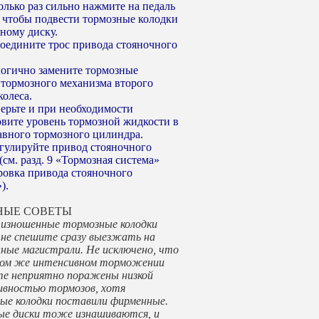
олько раз сильно нажмите на педаль
, чтобы подвести тормозные колодки
ному диску.
соедините трос привода стояночного
логично замените тормозные
 тормозного механизма второго
колеса.
верьте и при необходимости
овите уровень тормозной жидкости в
лавного тормозного цилиндра.
егулируйте привод стояночного
(см. разд. 9 «Тормозная система»
ровка привода стояночного
).
НЫЕ СОВЕТЫ
 изношенные тормозные колодки
 не спешите сразу выезжать на
ные магистрали. Не исключено, что
вом же интенсивном торможении
те неприятно поражены низкой
вностью тормозов, хотя
ые колодки поставили фирменные.
ые диски тоже изнашиваются, и