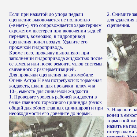
Если при нажатой до упора педали
2. Снимите з
сцепление выключается не полностью
для удаления 
(«ведет»), что сопровождается характерным
сцепления.
скрежетом шестерен при включении задней
передачи, возможно, в гидропривод
сцепления попал воздух. Удалите его
прокачкой гидропривода.
Кроме того, прокачку выполняют при
заполнении гидропривода жидкостью после
ее замены или после ремонта узлов системы,
связанного с разгерметизацией.
Для прокачки сцепления на автомобиле
Опель Астра Н вам потребуются: тормозная
жидкость, шланг для прокачки, ключ «на
10», емкость для сливаемой жидкости.
1. Проверьте уровень рабочей жидкости в
бачке главного тормозного цилиндра (бачок
общий для обоих главных цилиндров) и при
3. Наденьте н
необходимости его доведите до нормы.
конец в емкос
тормозной жи
нажать на пед
интервалами 2