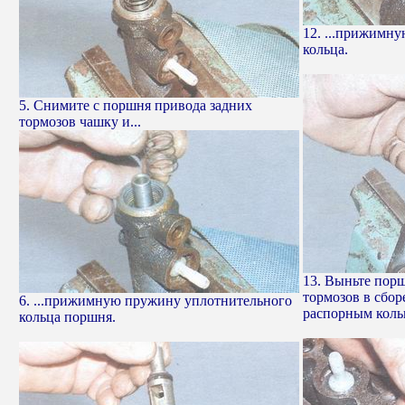
12. ...прижимн
кольца.
5. Снимите с поршня привода задних
тормозов чашку и...
13. Выньте пор
тормозов в сбор
6. ...прижимную пружину уплотнительного
распорным коль
кольца поршня.