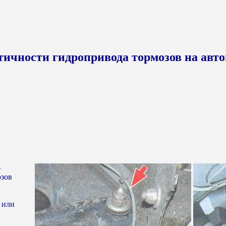
тичности гидропривода тормозов на авто
6
озов
 или