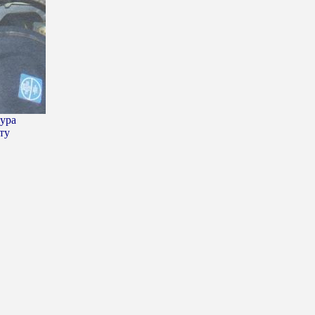
ура
ту