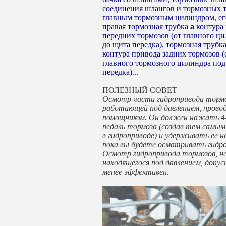
соединения шлангов и тормозных т
главным тормозным цилиндром, ег
правая тормозная трубка
а
контура
передних тормозов (от главного ц
до щита передка), тормозная трубк
контура привода задних тормозов (
главного тормозного цилиндра по
передка)...
ПОЛЕЗНЫЙ СОВЕТ
Осмотр части гидропривода тормо
работающей под давлением, прово
помощником. Он должен нажать 4-
педаль тормоза (создав тем самым
в гидроприводе) и удерживать ее 
пока вы будете осматривать гидро
Осмотр гидропривода тормозов, н
находящегося под давлением, допус
менее эффективен.