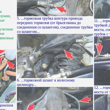
и
лушки,
5. ...тормозная трубка контура привода
ные
11. ...то
передних тормозов (от брызговика до
трубкой 
соединения со шлангом), соединение трубки
ружении
моста, с
со шлангом...
ров
трубок с 
рмозные
6. ...тормозной шланг к колесному
цилиндру...
12. ...то
моста от
единения
нги,