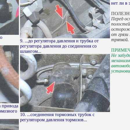
нет ли в
ПОЛЕЗН
Перед ос
полостей
осторожн
от грязи
со
тряпкой.
9. ...до регулятора давления и трубка от
регулятора давления до соединения со
ПРИМЕ
шлангом...
Не забуд
механизм
автомоби
установи
а привода
рмозного
10. ...соединения тормозных трубок с
регулятором давления тормозов...