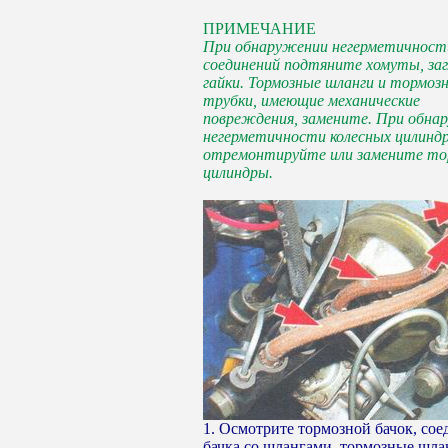
ПРИМЕЧАНИЕ
При обнаружении негерметичност
соединений подтяните хомуты, заг
гайки. Тормозные шланги и тормоз
трубки, имеющие механические
повреждения, замените. При обна
негерметичности колесных цилинд
отремонтируйте или замените то
цилиндры.
1. Осмотрите тормозной бачок, со
бачка со шлангами, тормозные шла