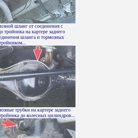
рмозной шланг от соединения с
до тройника на картере заднего
оединения шланга и тормозных
тройником...
рмозные трубки на картере заднего
 тройника до колесных цилиндров...