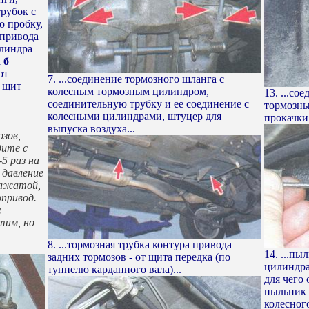
рубок с
о пробку,
 привода
илиндра
а
б
от
7. ...соединение тормозного шланга с
д щит
колесным тормозным цилиндром,
13. ...со
соединительную трубку и ее соединение с
тормозны
колесными цилиндрами, штуцер для
прокачки 
выпуска воздуха...
зов,
дите с
5 раз на
 давление
нажатой,
привод.
е
тим, но
8. ...тормозная трубка контура привода
14. ...п
задних тормозов - от щита передка (по
цилиндра
туннелю карданного вала)...
для чего
пыльник 
колесног