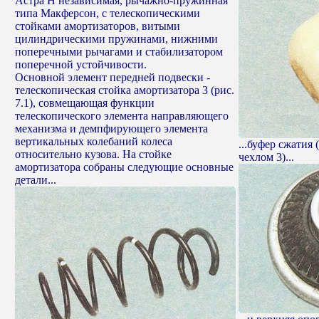
Астра Н независимая, рычажно-пружинная
типа Макферсон, с телескопическими
стойками амортизаторов, витыми
цилиндрическими пружинами, нижними
поперечными рычагами и стабилизатором
поперечной устойчивости.
Основной элемент передней подвески -
телескопическая стойка амортизатора 3 (рис.
7.1), совмещающая функции
телескопического элемента направляющего
механизма и демпфирующего элемента
вертикальных колебаний колеса
...буфер сжатия
относительно кузова. На стойке
чехлом 3)...
амортизатора собраны следующие основные
детали...