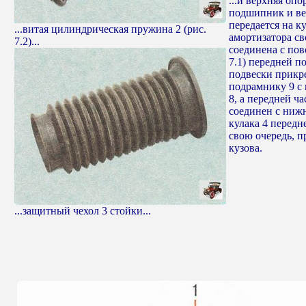
...и верхняя опо
подшипник и ве
передается на к
...витая цилиндрическая пружина 2 (рис.
амортизатора с
7.2)...
соединена с пов
7.1) передней п
подвески прикр
подрамнику 9 с
8, а передней ч
соединен с ниж
кулака 4 передн
свою очередь, 
кузова.
...защитный чехол 3 стойки...