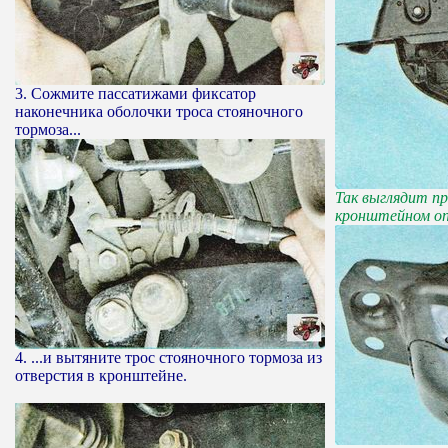
3. Сожмите пассатижами фиксатор
наконечника оболочки троса стояночного
тормоза...
Так выглядит пр
кронштейном о
4. ...и вытяните трос стояночного тормоза из
отверстия в кронштейне.