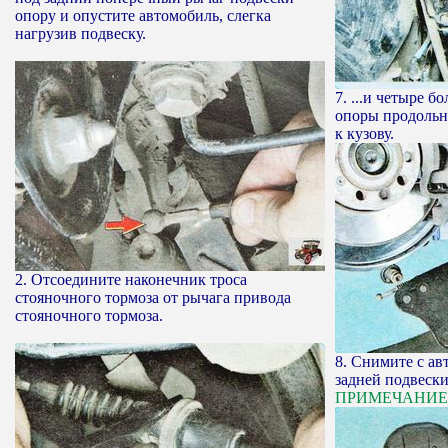
опору и опустите автомобиль, слегка
нагрузив подвеску.
7. ...и четыре 
опоры продольн
к кузову.
2. Отсоедините наконечник троса
стояночного тормоза от рычага привода
стояночного тормоза.
8. Снимите с а
задней подвески
ПРИМЕЧАНИЕ